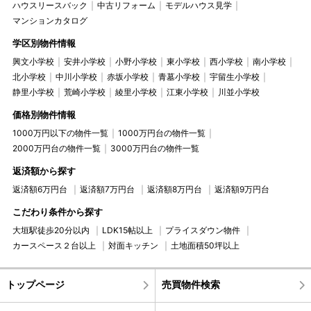
ハウスリースバック
中古リフォーム
モデルハウス見学
マンションカタログ
学区別物件情報
興文小学校
安井小学校
小野小学校
東小学校
西小学校
南小学校
北小学校
中川小学校
赤坂小学校
青墓小学校
宇留生小学校
静里小学校
荒崎小学校
綾里小学校
江東小学校
川並小学校
価格別物件情報
1000万円以下の物件一覧
1000万円台の物件一覧
2000万円台の物件一覧
3000万円台の物件一覧
返済額から探す
返済額6万円台
返済額7万円台
返済額8万円台
返済額9万円台
こだわり条件から探す
大垣駅徒歩20分以内
LDK15帖以上
プライスダウン物件
カースペース２台以上
対面キッチン
土地面積50坪以上
トップページ
売買物件検索