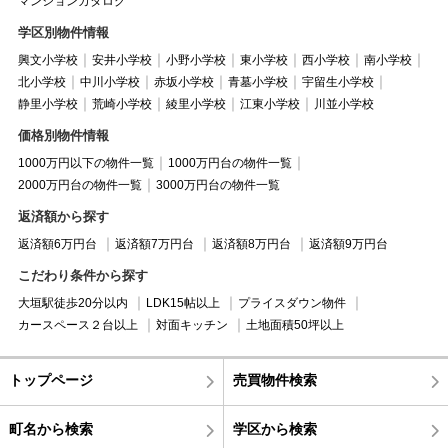
マンションカタログ
学区別物件情報
興文小学校
安井小学校
小野小学校
東小学校
西小学校
南小学校
北小学校
中川小学校
赤坂小学校
青墓小学校
宇留生小学校
静里小学校
荒崎小学校
綾里小学校
江東小学校
川並小学校
価格別物件情報
1000万円以下の物件一覧
1000万円台の物件一覧
2000万円台の物件一覧
3000万円台の物件一覧
返済額から探す
返済額6万円台
返済額7万円台
返済額8万円台
返済額9万円台
こだわり条件から探す
大垣駅徒歩20分以内
LDK15帖以上
プライスダウン物件
カースペース２台以上
対面キッチン
土地面積50坪以上
トップページ
売買物件検索
町名から検索
学区から検索