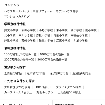
コンテンツ
ハウスリースバック
中古リフォーム
モデルハウス見学
マンションカタログ
学区別物件情報
興文小学校
安井小学校
小野小学校
東小学校
西小学校
南小学校
北小学校
中川小学校
赤坂小学校
青墓小学校
宇留生小学校
静里小学校
荒崎小学校
綾里小学校
江東小学校
川並小学校
価格別物件情報
1000万円以下の物件一覧
1000万円台の物件一覧
2000万円台の物件一覧
3000万円台の物件一覧
返済額から探す
返済額6万円台
返済額7万円台
返済額8万円台
返済額9万円台
こだわり条件から探す
大垣駅徒歩20分以内
LDK15帖以上
プライスダウン物件
カースペース２台以上
対面キッチン
土地面積50坪以上