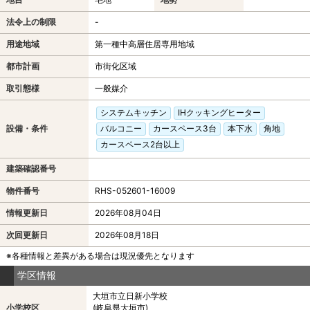
法令上の制限
-
用途地域
第一種中高層住居専用地域
都市計画
市街化区域
取引態様
一般媒介
システムキッチン
IHクッキングヒーター
設備・条件
バルコニー
カースペース3台
本下水
角地
カースペース2台以上
建築確認番号
物件番号
RHS-052601-16009
情報更新日
2026年08月04日
次回更新日
2026年08月18日
※各種情報と差異がある場合は現況優先となります
学区情報
大垣市立日新小学校
小学校区
(岐阜県大垣市)