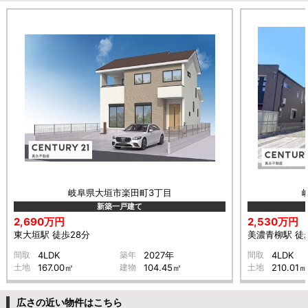
岐阜県大垣市楽田町3丁目
新築一戸建て
2,690万円
2,530万円
東大垣駅 徒歩28分
美濃青柳駅 徒歩
間取
4LDK
築年
2027年
間取
4LDK
土地
167.00㎡
建物
104.45㎡
土地
210.01㎡
広さの近い物件はこちら