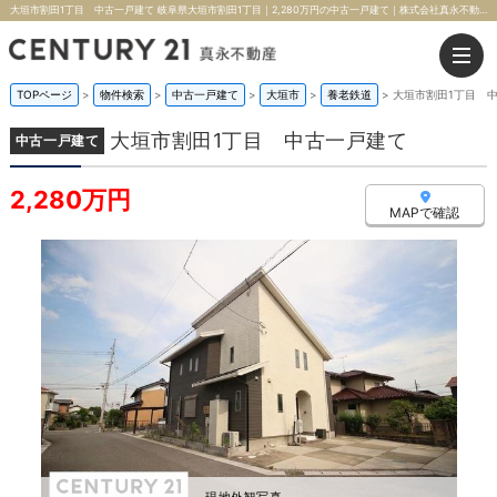
大垣市割田1丁目 中古一戸建て 岐阜県大垣市割田1丁目｜2,280万円の中古一戸建て｜株式会社真永不動産
TOPページ
>
物件検索
>
中古一戸建て
>
大垣市
>
養老鉄道
>
大垣市割田1丁目 
大垣市割田1丁目 中古一戸建て
中古一戸建て
2,280万円
MAPで確認