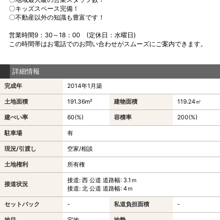
〇キッズスペース完備！
〇不動産以外の知識も豊富です！
営業時間9：30～18：00 (定休日：水曜日)
この時間帯はお電話でのお問い合わせがスムーズにご案内できます。
詳細情報
完成年
2014年1月築
土地面積
191.36m²
建物面積
119.24㎡
建ぺい率
60(%)
容積率
200(%)
駐車場
有
現況/引渡し
空家/相談
土地権利
所有権
接道: 西 公道 道路幅: 3.1ｍ
接道状況
接道: 北 公道 道路幅: 4ｍ
セットバック
-
私道負担面積
-
地目
宅地
地勢