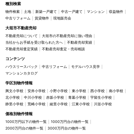
種別検索
物件検索
土地
新築一戸建て
中古一戸建て
マンション
収益物件
中古リフォーム
賃貸物件
現地販売会
大垣市不動産売却
不動産売却について
大垣市の不動産売却に強い理由
当社からお手紙を受け取られた方へ
不動産売却実績
不動産売却査定実績
不動産売却査定・売却相談
コンテンツ
ハウスリースバック
中古リフォーム
モデルハウス見学
マンションカタログ
学区別物件情報
興文小学校
安井小学校
小野小学校
東小学校
西小学校
南小学校
北小学校
中川小学校
赤坂小学校
青墓小学校
宇留生小学校
静里小学校
荒崎小学校
綾里小学校
江東小学校
川並小学校
価格別物件情報
1000万円以下の物件一覧
1000万円台の物件一覧
2000万円台の物件一覧
3000万円台の物件一覧