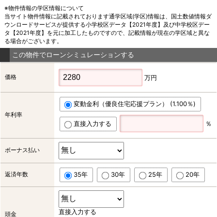
※物件情報の学区情報について
当サイト物件情報に記載されております通学区域(学区)情報は、国土数値情報ダ
ウンロードサービスが提供する小学校区データ【2021年度】及び中学校区デー
タ【2021年度】を元に加工したものですので、記載情報が現在の学区域と異な
る場合がございます。
この物件でローンシミュレーションする
価格
万円
変動金利（優良住宅応援プラン） (1.100％)
年利率
直接入力する
％
ボーナス払い
返済年数
35年
30年
25年
20年
直接入力する
頭金