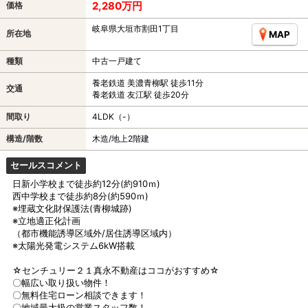
2,280万円
価格
岐阜県大垣市割田1丁目
所在地
MAP
種類
中古一戸建て
養老鉄道 美濃青柳駅 徒歩11分
交通
養老鉄道 友江駅 徒歩20分
間取り
4LDK（-）
構造/階数
木造/地上2階建
セールスコメント
日新小学校まで徒歩約12分(約910ｍ)
西中学校まで徒歩約8分(約590ｍ)
※埋蔵文化財保護法(青柳城跡)
※立地適正化計画
（都市機能誘導区域外/居住誘導区域内）
※太陽光発電システム6kW搭載
☆センチュリー２１真永不動産はココがおすすめ☆
〇幅広い取り扱い物件！
〇無料住宅ローン相談できます！
〇地域最大級の営業スタッフ数！