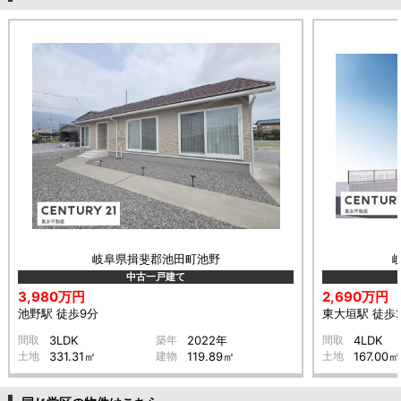
岐阜県揖斐郡池田町池野
中古一戸建て
3,980万円
2,690万円
池野駅 徒歩9分
東大垣駅 徒歩
間取
3LDK
築年
2022年
間取
4LDK
土地
331.31㎡
建物
119.89㎡
土地
167.00㎡