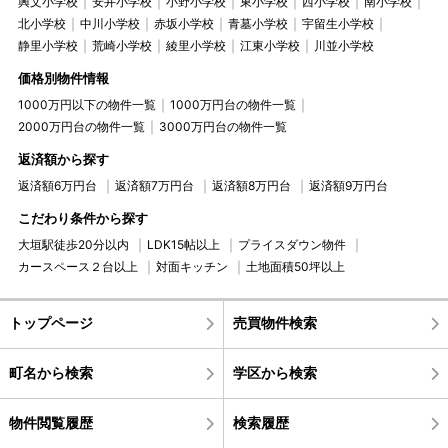
興文小学校
安井小学校
小野小学校
東小学校
西小学校
南小学校
北小学校
中川小学校
赤坂小学校
青墓小学校
宇留生小学校
静里小学校
荒崎小学校
綾里小学校
江東小学校
川並小学校
価格別物件情報
1000万円以下の物件一覧
1000万円台の物件一覧
2000万円台の物件一覧
3000万円台の物件一覧
返済額から探す
返済額6万円台
返済額7万円台
返済額8万円台
返済額9万円台
こだわり条件から探す
大垣駅徒歩20分以内
LDK15帖以上
プライスダウン物件
カースペース２台以上
対面キッチン
土地面積50坪以上
トップページ
売買物件検索
町名から検索
学区から検索
物件閲覧履歴
検索履歴