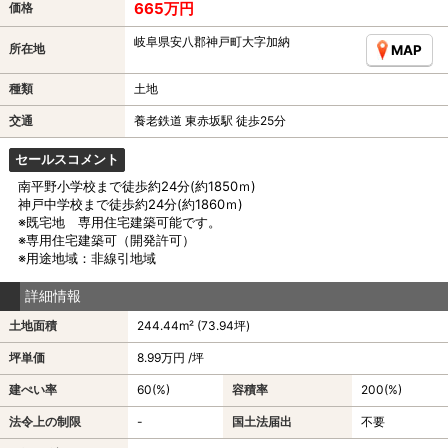
665万円
価格
岐阜県安八郡神戸町大字加納
所在地
MAP
種類
土地
交通
養老鉄道 東赤坂駅 徒歩25分
セールスコメント
南平野小学校まで徒歩約24分(約1850ｍ)
神戸中学校まで徒歩約24分(約1860ｍ)
※既宅地 専用住宅建築可能です。
※専用住宅建築可（開発許可）
※用途地域：非線引地域
詳細情報
土地面積
244.44m² (73.94坪)
坪単価
8.99万円 /坪
建ぺい率
60(%)
容積率
200(%)
法令上の制限
-
国土法届出
不要