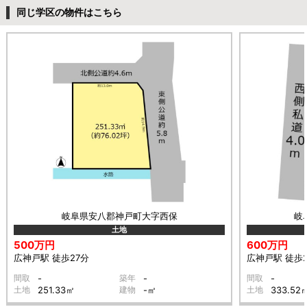
同じ学区の物件はこちら
岐阜県安八郡神戸町大字西保
岐
土地
500万円
600万円
広神戸駅 徒歩27分
広神戸駅 徒歩2
間取
-
築年
-
間取
-
土地
251.33㎡
建物
-㎡
土地
333.52