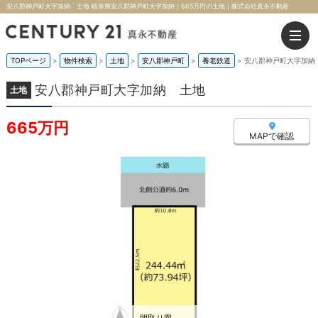
安八郡神戸町大字加納 土地 岐阜県安八郡神戸町大字加納｜665万円の土地｜株式会社真永不動産
TOPページ
>
物件検索
>
土地
>
安八郡神戸町
>
養老鉄道
>
安八郡神戸町大字加納
安八郡神戸町大字加納 土地
土地
665万円
MAPで確認