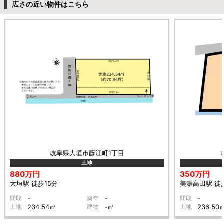
広さの近い物件はこちら
岐阜県大垣市藤江町1丁目
土地
880万円
350万円
大垣駅 徒歩15分
美濃高田駅 徒歩
間取
-
築年
-
間取
-
土地
234.54㎡
建物
-㎡
土地
236.50