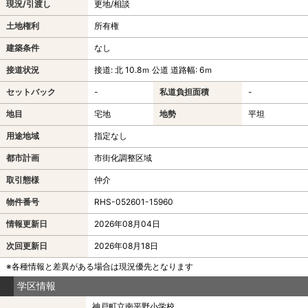
現況/引渡し
更地/相談
土地権利
所有権
建築条件
なし
接道状況
接道: 北 10.8ｍ 公道 道路幅: 6ｍ
セットバック
-
私道負担面積
-
地目
宅地
地勢
平坦
用途地域
指定なし
都市計画
市街化調整区域
取引態様
仲介
物件番号
RHS-052601-15960
情報更新日
2026年08月04日
次回更新日
2026年08月18日
※各種情報と差異がある場合は現況優先となります
学区情報
神戸町立南平野小学校