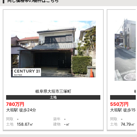
同じ価格帯の物件はこちら
岐阜県大垣市三塚町
土地
780万円
550万円
大垣駅 徒歩24分
大垣駅 徒歩15
間取
-
築年
-
間取
-
土地
158.67㎡
建物
-㎡
土地
74.79㎡