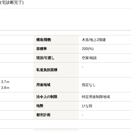
住宅診断完了)
構造/階数
木造/
地上2階建
容積率
200(%)
現況/引渡し
空家/相談
-
私道負担面積
 3.7ｍ
用途地域
指定なし
 3.8ｍ
法令上の制限
特定用途制限地域
地勢
ひな段
都市計画
-