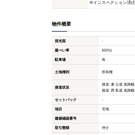
※インスペクション済(
物件概要
採光面
-
建ぺい率
60(%)
駐車場
有
土地権利
所有権
接道: 東 公道 道路幅:
接道状況
接道: 西 私道 道路幅:
セットバック
-
地目
宅地
建築確認番号
取引態様
仲介