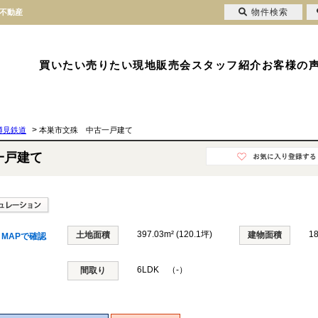
物件検索
永不動産
買いたい
売りたい
現地販売会
スタッフ紹介
お客様の
>
樽見鉄道
本巣市文殊 中古一戸建て
一戸建て
397.03m² (120.1坪)
1
土地面積
建物面積
MAPで確認
6LDK （-）
間取り