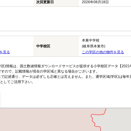
次回更新日
2026年08月18日
本巣中学校
中学校区
(岐阜県本巣市)
を見る
この学区の他の物件を見る
区)情報は、国土数値情報ダウンロードサービスが提供する小学校区データ【2021
のですので、記載情報が現在の学区域と異なる場合がございます。
上で記述通り、データは必ずしも正確とは言えません。また、通学区域(学区)は毎年
としてご活用下さい。