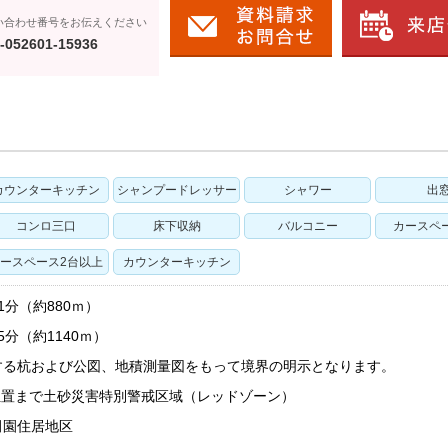
い合わせ番号をお伝えください
-052601-15936
カウンターキッチン
シャンプードレッサー
シャワー
出
コンロ三口
床下収納
バルコニー
カースペ
ースペース2台以上
カウンターキッチン
分（約880ｍ）
分（約1140ｍ）
する杭および公図、地積測量図をもって境界の明示となります。
位置まで土砂災害特別警戒区域（レッドゾーン）
田園住居地区