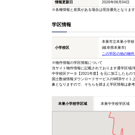
情報更新日
2026年08月04日
※各種情報と差異がある場合は現況優先となります
学区情報
本巣市立本巣小学校
小学校区
(岐阜県本巣市)
この学区の他の物件
※物件情報の学区情報について
当サイト物件情報に記載されております通学区域(学
中学校区データ【2021年度】を元に加工したも
国土数値情報ダウンロードサービスのWEBサイト
象となりますので、そちらを踏まえ学区情報は参考
本巣小学校学区域
本巣中学校学区域