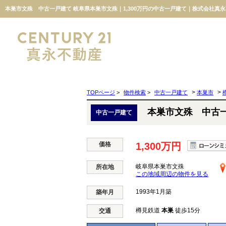
本巣市文殊 中古一戸建て 岐阜県本巣市文殊｜1,300万円の中古一戸建て｜株式会社真
>
>
TOPページ
>
物件検索
>
中古一戸建て
本巣市
本巣市文殊 中古
中古一戸建て
価格
1,300万円
岐阜県本巣市文殊
所在地
この地域周辺の物件を見る
1993年1月築
築年月
樽見鉄道
本巣
徒歩15分
交通