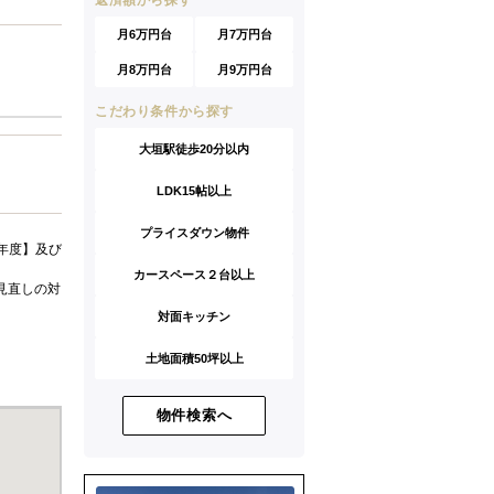
返済額から探す
月6万円台
月7万円台
月8万円台
月9万円台
こだわり条件から探す
大垣駅徒歩20分以内
LDK15帖以上
プライスダウン物件
年度】及び
カースペース２台以上
見直しの対
対面キッチン
土地面積50坪以上
物件検索へ