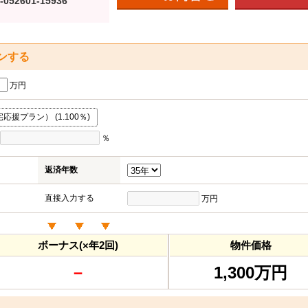
-052601-15936
ンする
万円
援プラン） (1.100％)
％
返済年数
直接入力する
万円
ボーナス(×年2回)
物件価格
－
1,300万円