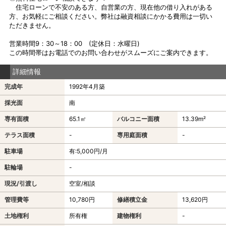
住宅ローンで不安のある方、自営業の方、現在他の借り入れがある
方、お気軽にご相談ください。弊社は融資相談にかかる費用は一切い
ただきません。
営業時間9：30～18：00 (定休日：水曜日)
この時間帯はお電話でのお問い合わせがスムーズにご案内できます。
詳細情報
完成年
1992年4月築
採光面
南
専有面積
65.1㎡
バルコニー面積
13.39m²
テラス面積
-
専用庭面積
-
駐車場
有:5,000円/月
駐輪場
-
現況/引渡し
空室/相談
管理費等
10,780円
修繕積立金
13,620円
土地権利
所有権
建物権利
-