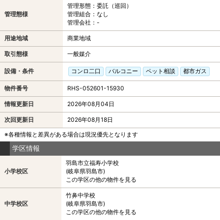
管理形態：委託（巡回）
管理態様
管理組合：なし
管理会社：-
用途地域
商業地域
取引態様
一般媒介
設備・条件
コンロ二口
バルコニー
ペット相談
都市ガス
物件番号
RHS-052601-15930
情報更新日
2026年08月04日
次回更新日
2026年08月18日
※各種情報と差異がある場合は現況優先となります
学区情報
羽島市立福寿小学校
小学校区
(岐阜県羽島市)
この学区の他の物件を見る
竹鼻中学校
中学校区
(岐阜県羽島市)
この学区の他の物件を見る