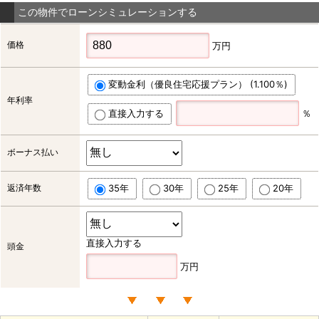
この物件でローンシミュレーションする
価格
万円
変動金利（優良住宅応援プラン） (1.100％)
年利率
直接入力する
％
ボーナス払い
返済年数
35年
30年
25年
20年
直接入力する
頭金
万円