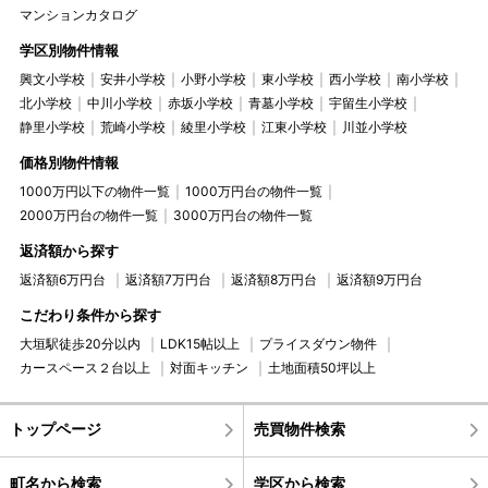
マンションカタログ
学区別物件情報
興文小学校
安井小学校
小野小学校
東小学校
西小学校
南小学校
北小学校
中川小学校
赤坂小学校
青墓小学校
宇留生小学校
静里小学校
荒崎小学校
綾里小学校
江東小学校
川並小学校
価格別物件情報
1000万円以下の物件一覧
1000万円台の物件一覧
2000万円台の物件一覧
3000万円台の物件一覧
返済額から探す
返済額6万円台
返済額7万円台
返済額8万円台
返済額9万円台
こだわり条件から探す
大垣駅徒歩20分以内
LDK15帖以上
プライスダウン物件
カースペース２台以上
対面キッチン
土地面積50坪以上
トップページ
売買物件検索
町名から検索
学区から検索