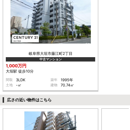
岐阜県大垣市藤江町2丁目
中古マンション
1,000万円
大垣駅 徒歩10分
間取
3LDK
築年
1995年
土地
-㎡
建物
70.74㎡
広さの近い物件はこちら