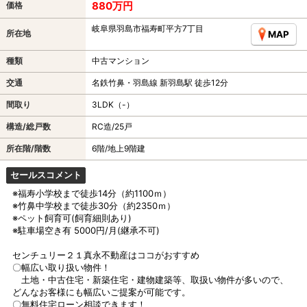
880万円
価格
岐阜県羽島市福寿町平方7丁目
所在地
MAP
種類
中古マンション
交通
名鉄竹鼻・羽島線 新羽島駅 徒歩12分
間取り
3LDK（-）
構造/総戸数
RC造/25戸
所在階/階数
6階/地上9階建
セールスコメント
※福寿小学校まで徒歩14分（約1100ｍ）
※竹鼻中学校まで徒歩30分（約2350ｍ）
※ペット飼育可(飼育細則あり)
※駐車場空き有 5000円/月(継承不可)
センチュリー２１真永不動産はココがおすすめ
〇幅広い取り扱い物件！
土地・中古住宅・新築住宅・建物建築等、取扱い物件が多いので、
どんなお客様にも幅広いご提案が可能です。
〇無料住宅ローン相談できます！