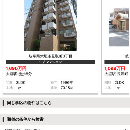
岐阜県大垣市見取町3丁目
岐
中古マンション
1,690万円
1,099万円
大垣駅 徒歩8分
大垣駅 長沢町 
間取
3LDK
築年
1996年
間取
2LDK
土地
-㎡
建物
70.15㎡
土地
-㎡
同じ学区の物件はこちら
類似の条件から検索