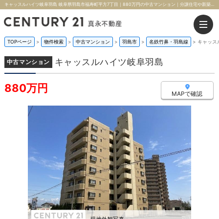
キャッスルハイツ岐阜羽島 岐阜県羽島市福寿町平方7丁目｜880万円の中古マンション｜分譲住宅や新築物件｜株式会社真永不動産
TOPページ
>
物件検索
>
中古マンション
>
羽島市
>
名鉄竹鼻・羽島線
>
キャッス
キャッスルハイツ岐阜羽島
中古マンション
880万円
MAPで確認