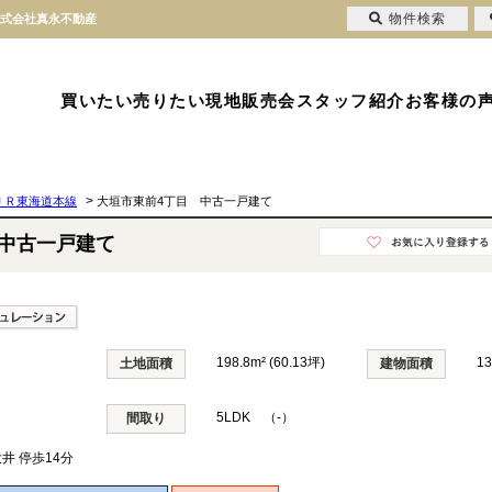
物件検索
株式会社真永不動産
買いたい
売りたい
現地販売会
スタッフ紹介
お客様の
>
ＪＲ東海道本線
大垣市東前4丁目 中古一戸建て
 中古一戸建て
198.8m² (60.13坪)
1
土地面積
建物面積
5LDK （-）
間取り
大井 停歩14分