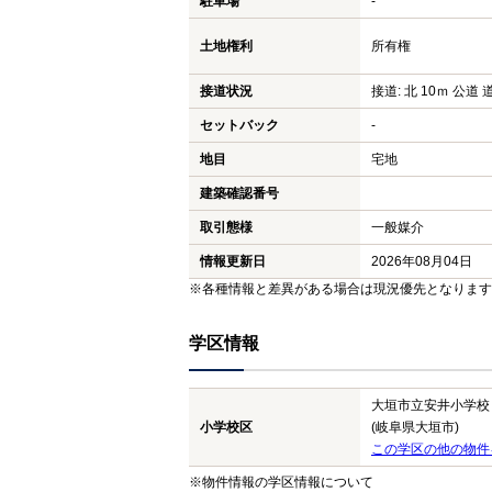
駐車場
-
土地権利
所有権
接道状況
接道: 北 10ｍ 公道 道
セットバック
-
地目
宅地
建築確認番号
取引態様
一般媒介
情報更新日
2026年08月04日
※各種情報と差異がある場合は現況優先となります
学区情報
大垣市立安井小学校
小学校区
(岐阜県大垣市)
この学区の他の物件
※物件情報の学区情報について