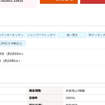
-052601-15910
カウンターキッチン
シャンプードレッサー
追い焚き
IHクッキン
LDK広さ18帖以上
分（約1810ｍ）
（約2495ｍ）
構造/階数
木造/
地上2階建
容積率
200(%)