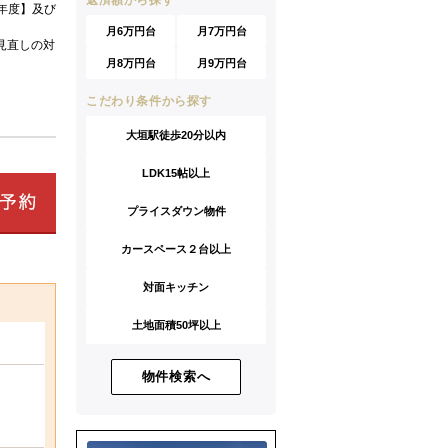
返済額から探す
年度】及び
月6万円台
月7万円台
見直しの対
月8万円台
月9万円台
こだわり条件から探す
大垣駅徒歩20分以内
LDK15帖以上
プライスダウン物件
カースペース２台以上
対面キッチン
土地面積50坪以上
物件検索へ