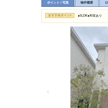
ポイント / 写真
物件概要
ロ
●5LDK●和室あり