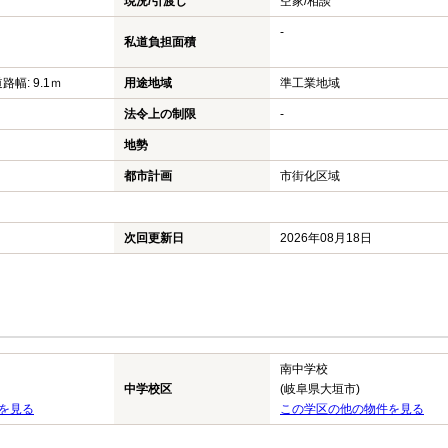
現況/引渡し
空家/相談
-
私道負担面積
路幅: 9.1ｍ
用途地域
準工業地域
法令上の制限
-
地勢
都市計画
市街化区域
次回更新日
2026年08月18日
南中学校
中学校区
(岐阜県大垣市)
を見る
この学区の他の物件を見る