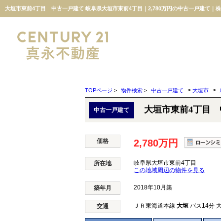
大垣市東前4丁目 中古一戸建て 岐阜県大垣市東前4丁目｜2,780万円の中古一戸建て｜
>
>
TOPページ
>
物件検索
>
中古一戸建て
大垣市
大垣市東前4丁目
中古一戸建て
価格
2,780万円
岐阜県大垣市東前4丁目
所在地
この地域周辺の物件を見る
2018年10月築
築年月
ＪＲ東海道本線
大垣
バス14分 
交通