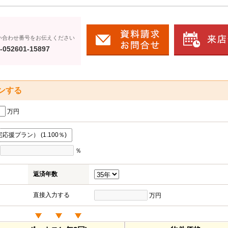
い合わせ番号をお伝えください
-052601-15897
ンする
万円
援プラン） (1.100％)
％
返済年数
直接入力する
万円