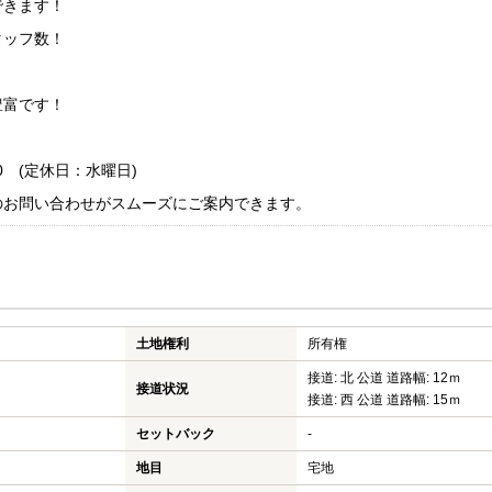
できます！
タッフ数！
！
豊富です！
0 (定休日：水曜日)
のお問い合わせがスムーズにご案内できます。
土地権利
所有権
接道: 北 公道 道路幅: 12ｍ
接道状況
接道: 西 公道 道路幅: 15ｍ
セットバック
-
地目
宅地