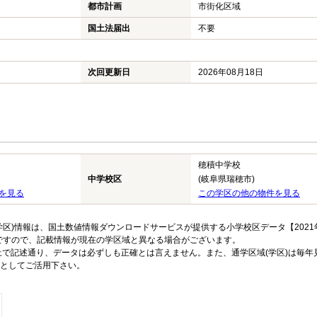
都市計画
市街化区域
国土法届出
不要
次回更新日
2026年08月18日
穂積中学校
中学校区
(岐阜県瑞穂市)
を見る
この学区の他の物件を見る
区)情報は、国土数値情報ダウンロードサービスが提供する小学校区データ【2021
のですので、記載情報が現在の学区域と異なる場合がございます。
上で記述通り、データは必ずしも正確とは言えません。また、通学区域(学区)は毎年
としてご活用下さい。