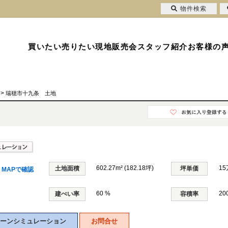
物件検索
買いたい
売りたい
現地販売会
スタッフ紹介
お客様の
>
瑞穂市十九条 土地
602.27m² (182.18坪)
15
土地面積
坪単価
MAPで確認
60 %
20
建ぺい率
容積率
ーンシミュレーション
お問合せ