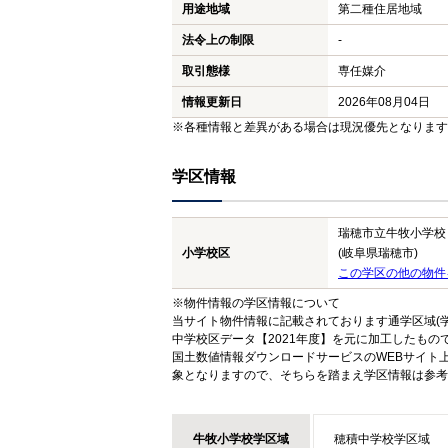
用途地域
第二種住居地域
法令上の制限
-
取引態様
専任媒介
情報更新日
2026年08月04日
※各種情報と差異がある場合は現況優先となります
学区情報
瑞穂市立牛牧小学校
小学校区
(岐阜県瑞穂市)
この学区の他の物件
※物件情報の学区情報について
当サイト物件情報に記載されております通学区域(学
中学校区データ【2021年度】を元に加工したも
国土数値情報ダウンロードサービスのWEBサイト
象となりますので、そちらを踏まえ学区情報は参考
牛牧小学校学区域
穂積中学校学区域