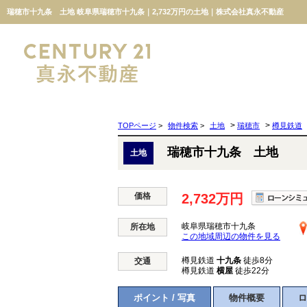
瑞穂市十九条 土地 岐阜県瑞穂市十九条｜2,732万円の土地｜株式会社真永不動産
>
>
TOPページ
>
物件検索
>
土地
瑞穂市
樽見鉄道
瑞穂市十九条 土地
土地
価格
2,732万円
岐阜県瑞穂市十九条
所在地
この地域周辺の物件を見る
樽見鉄道
十九条
徒歩8分
交通
樽見鉄道
横屋
徒歩22分
ポイント / 写真
物件概要
ロ