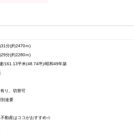
分(約2470ｍ)
分(約2280ｍ)
61.13平米(48.74坪)/昭和49年築
談
管有り、切替可
用別途要
永不動産はココがおすすめ☆
！