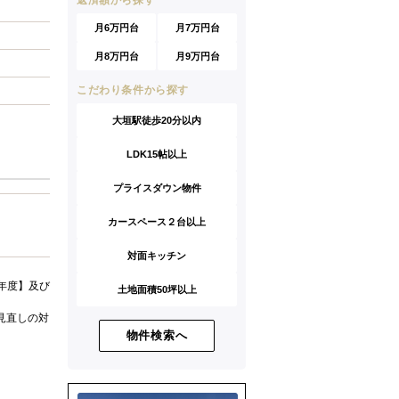
返済額から探す
月6万円台
月7万円台
月8万円台
月9万円台
こだわり条件から探す
大垣駅徒歩20分以内
LDK15帖以上
プライスダウン物件
カースペース２台以上
対面キッチン
年度】及び
土地面積50坪以上
見直しの対
物件検索へ