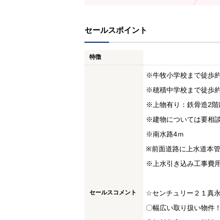
セールスポイント
特徴
※牛牧小学校まで徒歩約31
※穂積中学校まで徒歩約29
※上物有り：鉄骨造2階建/1
※建物については要相
※南水路4ｍ
※前面道路に上水道本
※上水引き込み工事費
セールスコメント
☆センチュリー２１真
〇幅広い取り扱い物件