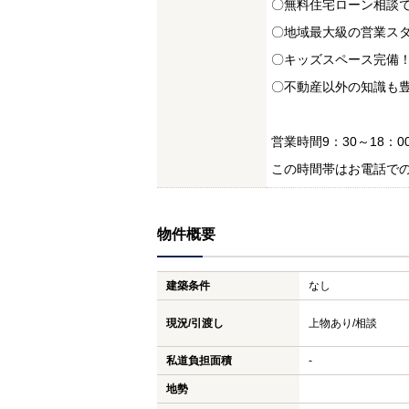
〇無料住宅ローン相談
〇地域最大級の営業ス
〇キッズスペース完備
〇不動産以外の知識も
営業時間9：30～18：0
この時間帯はお電話で
物件概要
建築条件
なし
現況/引渡し
上物あり/相談
私道負担面積
-
地勢