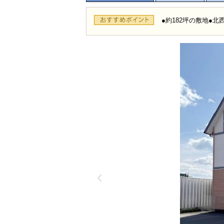
●約182坪の敷地●北