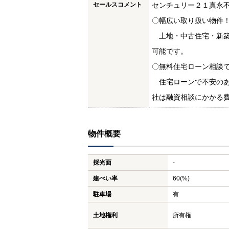
セールスコメント
センチュリー２１真永
〇幅広い取り扱い物件
土地・中古住宅・新築
可能です。
〇無料住宅ローン相談
住宅ローンで不安のあ
社は融資相談にかかる
物件概要
採光面
-
建ぺい率
60(%)
駐車場
有
土地権利
所有権