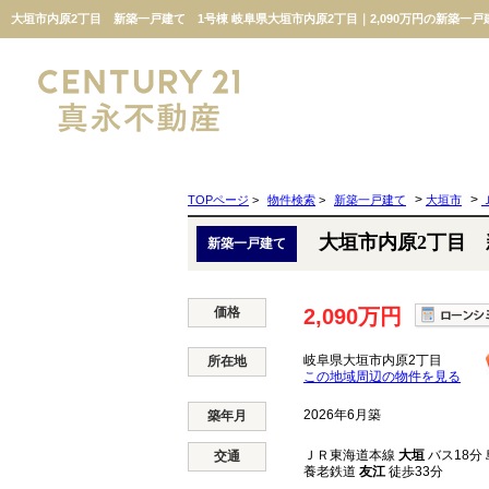
大垣市内原2丁目 新築一戸建て 1号棟 岐阜県大垣市内原2丁目｜2,090万円の新築一
>
>
TOPページ
>
物件検索
>
新築一戸建て
大垣市
大垣市内原2丁目 
新築一戸建て
価格
2,090万円
岐阜県大垣市内原2丁目
所在地
この地域周辺の物件を見る
2026年6月築
築年月
ＪＲ東海道本線
大垣
バス18分 
交通
養老鉄道
友江
徒歩33分