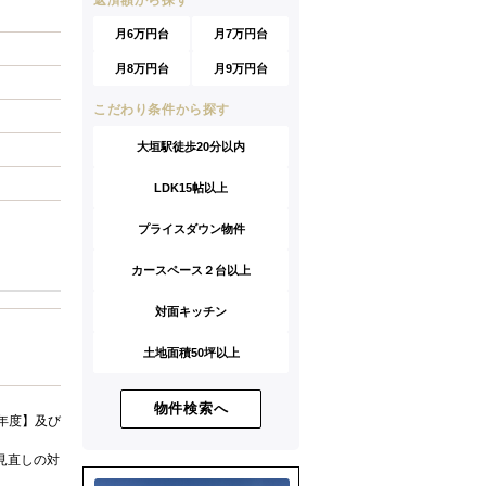
返済額から探す
月6万円台
月7万円台
月8万円台
月9万円台
こだわり条件から探す
大垣駅徒歩20分以内
LDK15帖以上
プライスダウン物件
カースペース２台以上
対面キッチン
土地面積50坪以上
物件検索へ
年度】及び
見直しの対