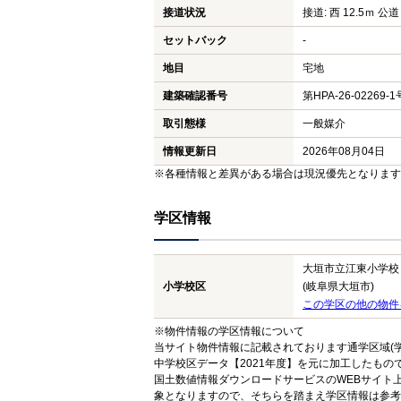
接道状況
接道: 西 12.5ｍ 公道
セットバック
-
地目
宅地
建築確認番号
第HPA-26-02269-1
取引態様
一般媒介
情報更新日
2026年08月04日
※各種情報と差異がある場合は現況優先となります
学区情報
大垣市立江東小学校
小学校区
(岐阜県大垣市)
この学区の他の物件
※物件情報の学区情報について
当サイト物件情報に記載されております通学区域(学
中学校区データ【2021年度】を元に加工したも
国土数値情報ダウンロードサービスのWEBサイト
象となりますので、そちらを踏まえ学区情報は参考