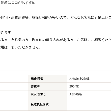
不動産はココがおすすめ
！
住宅・建物建築等、取扱い物件が多いので、どんなお客様にも幅広い
できます！
る方、自営業の方、現在他の借り入れがある方、お気軽にご相談くだ
費用は一切いただきません。
構造/階数
木造/
地上2階建
容積率
200(%)
現況/引渡し
新築/相談
-
私道負担面積