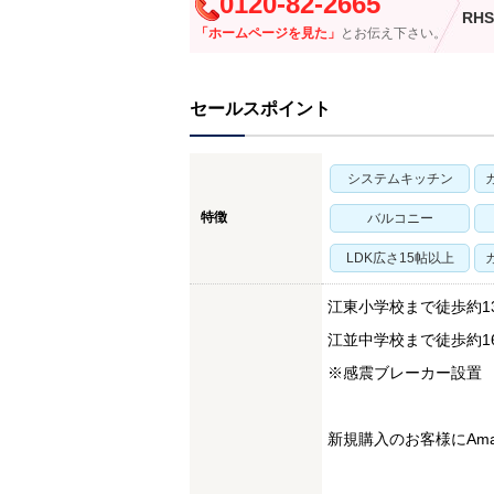
0120-82-2665
RHS
「ホームページを見た」
とお伝え下さい。
セールスポイント
システムキッチン
特徴
バルコニー
LDK広さ15帖以上
江東小学校まで徒歩約13
江並中学校まで徒歩約16
※感震ブレーカー設置
新規購入のお客様にAma