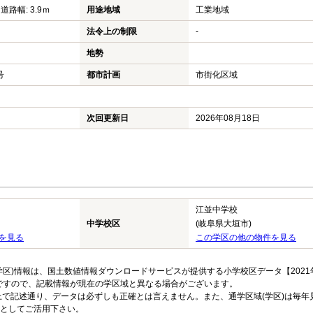
 道路幅: 3.9ｍ
用途地域
工業地域
法令上の制限
-
地勢
号
都市計画
市街化区域
次回更新日
2026年08月18日
江並中学校
中学校区
(岐阜県大垣市)
を見る
この学区の他の物件を見る
区)情報は、国土数値情報ダウンロードサービスが提供する小学校区データ【2021
のですので、記載情報が現在の学区域と異なる場合がございます。
上で記述通り、データは必ずしも正確とは言えません。また、通学区域(学区)は毎年
としてご活用下さい。