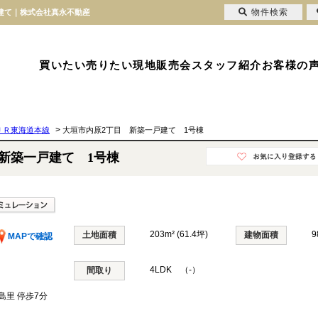
物件検索
戸建て｜株式会社真永不動産
買いたい
売りたい
現地販売会
スタッフ紹介
お客様の
>
ＪＲ東海道本線
大垣市内原2丁目 新築一戸建て 1号棟
新築一戸建て 1号棟
203m² (61.4坪)
9
土地面積
建物面積
MAPで確認
4LDK （-）
間取り
島里 停歩7分