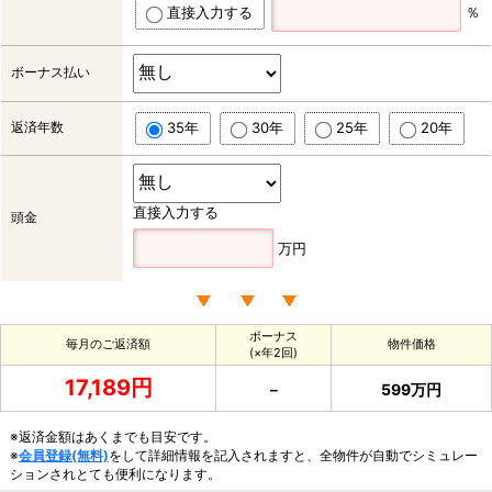
直接入力する
％
ボーナス払い
返済年数
35年
30年
25年
20年
直接入力する
頭金
万円
ボーナス
毎月のご返済額
物件価格
(×年2回)
17,189円
－
599万円
※返済金額はあくまでも目安です。
※
会員登録(無料)
をして詳細情報を記入されますと、全物件が自動でシミュレー
ションされとても便利になります。