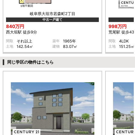
岐阜県大垣市若森町2丁目
中古一戸建て
840万円
998万円
西大垣駅 徒歩9分
荒尾駅 徒歩43
間取
それ以上
築年
1965年
間取
4LDK
土地
142.54㎡
建物
83.07㎡
土地
151.25㎡
同じ学区の物件はこちら