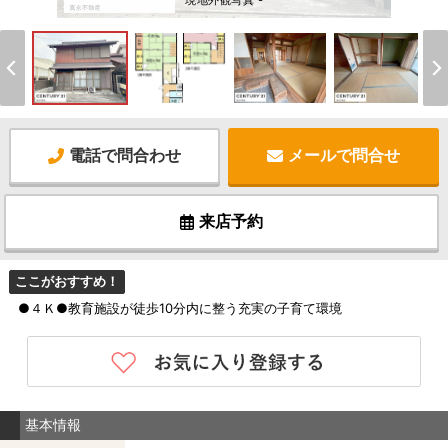
現地外観写真 -
電話で問合わせ
メールで問合せ
来店予約
ここがおすすめ！
●４Ｋ●教育施設が徒歩10分内に整う充実の子育て環境
基本情報