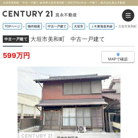
大垣市美和町 中古一戸建て 岐阜県大垣市美和町｜599万円の中古一戸建て｜株式会社真永不動産
TOPページ
>
物件検索
>
中古一戸建て
>
大垣市
>
ＪＲ東海道本線
>
大垣市美和町
大垣市美和町 中古一戸建て
中古一戸建て
599万円
MAPで確認