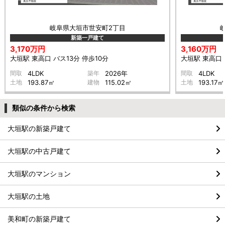
岐阜県大垣市世安町2丁目
新築一戸建て
3,170万円
3,160万円
大垣駅 東高口 バス13分 停歩10分
大垣駅 東高口 
間取
4LDK
築年
2026年
間取
4LDK
土地
193.87㎡
建物
115.02㎡
土地
193.17㎡
類似の条件から検索
大垣駅の新築戸建て
大垣駅の中古戸建て
大垣駅のマンション
大垣駅の土地
美和町の新築戸建て