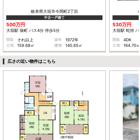
岐阜県大垣市今岡町2丁目
中古一戸建て
500万円
530万円
大垣駅 俵町 バス4分 停歩5分
大垣駅 蛇持 バ
間取
それ以上
築年
1972年
間取
4DK
土地
159.68㎡
建物
140.65㎡
土地
164.70
広さの近い物件はこちら