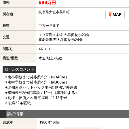
599万円
価格
岐阜県大垣市美和町
所在地
MAP
種類
中古一戸建て
ＪＲ東海道本線 大垣駅 徒歩23分
交通
養老鉄道 西大垣駅 徒歩24分
間取り
4K（-）
構造/階数
木造/地上2階建
セールスコメント
※南小学校まで徒歩約5分（約340ｍ）
※南中学校まで徒歩約4分（約300ｍ）
※北側道路セットバック要※西側法定外道路
※建物未登記※駐車場：1台可（車種による）
※別棟：便所／木造平屋建／2.18平米
※法第22条区域
詳細情報
完成年
1960年1月築