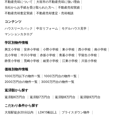
不動産売却について
大垣市の不動産売却に強い理由
当社からお手紙を受け取られた方へ
不動産売却実績
不動産売却査定実績
不動産売却査定・売却相談
コンテンツ
ハウスリースバック
中古リフォーム
モデルハウス見学
マンションカタログ
学区別物件情報
興文小学校
安井小学校
小野小学校
東小学校
西小学校
南小学校
北小学校
中川小学校
赤坂小学校
青墓小学校
宇留生小学校
静里小学校
荒崎小学校
綾里小学校
江東小学校
川並小学校
価格別物件情報
1000万円以下の物件一覧
1000万円台の物件一覧
2000万円台の物件一覧
3000万円台の物件一覧
返済額から探す
返済額6万円台
返済額7万円台
返済額8万円台
返済額9万円台
こだわり条件から探す
大垣駅徒歩20分以内
LDK15帖以上
プライスダウン物件