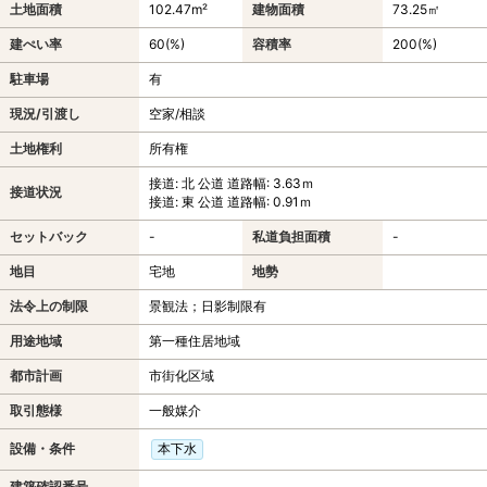
土地面積
102.47m²
建物面積
73.25㎡
建ぺい率
60(%)
容積率
200(%)
駐車場
有
現況/引渡し
空家/相談
土地権利
所有権
接道: 北 公道 道路幅: 3.63ｍ
接道状況
接道: 東 公道 道路幅: 0.91ｍ
セットバック
-
私道負担面積
-
地目
宅地
地勢
法令上の制限
景観法；日影制限有
用途地域
第一種住居地域
都市計画
市街化区域
取引態様
一般媒介
設備・条件
本下水
建築確認番号