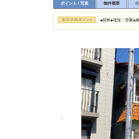
ポイント / 写真
物件概要
ロ
●6DK●現況：空家