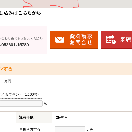
し込みはこちらから
い合わせ番号をお伝えください
-052601-15780
ンする
万円
援プラン） (1.100％)
％
返済年数
直接入力する
万円