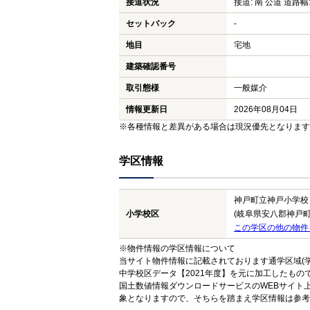
接道状況
接道: 南 公道 道路幅:
セットバック
-
地目
宅地
建築確認番号
取引態様
一般媒介
情報更新日
2026年08月04日
※各種情報と差異がある場合は現況優先となります
学区情報
神戸町立神戸小学校
小学校区
(岐阜県安八郡神戸町
この学区の他の物件
※物件情報の学区情報について
当サイト物件情報に記載されております通学区域(学
中学校区データ【2021年度】を元に加工したも
国土数値情報ダウンロードサービスのWEBサイト
象となりますので、そちらを踏まえ学区情報は参考