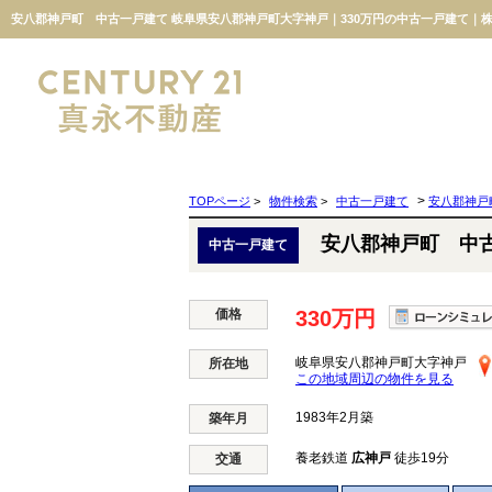
安八郡神戸町 中古一戸建て 岐阜県安八郡神戸町大字神戸｜330万円の中古一戸建て｜
>
TOPページ
>
物件検索
>
中古一戸建て
安八郡神戸
安八郡神戸町 中
中古一戸建て
価格
330万円
岐阜県安八郡神戸町大字神戸
所在地
この地域周辺の物件を見る
1983年2月築
築年月
養老鉄道
広神戸
徒歩19分
交通