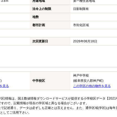
 3.8ｍ
用途地域
第一種住居地域
法令上の制限
日影制限有
地勢
都市計画
市街化区域
次回更新日
2026年08月18日
神戸中学校
)
中学校区
(岐阜県安八郡神戸町)
を見る
この学区の他の物件を見る
区)情報は、国土数値情報ダウンロードサービスが提供する小学校区データ【2021
のですので、記載情報が現在の学区域と異なる場合がございます。
上で記述通り、データは必ずしも正確とは言えません。また、通学区域(学区)は毎年
としてご活用下さい。