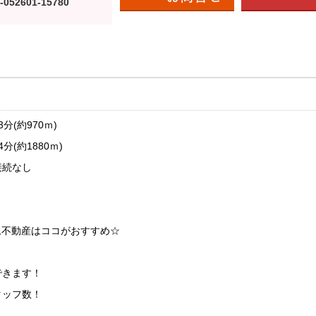
-052601-15780
(約970ｍ)
(約1880ｍ)
接続なし
永不動産はココがおすすめ☆
！
できます！
タッフ数！
！