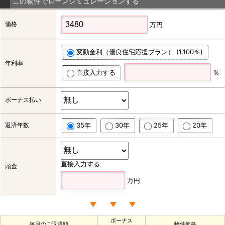
この物件でローンシミュレーションする
価格
万円
変動金利（優良住宅応援プラン） (1.100％)
年利率
直接入力する
％
ボーナス払い
返済年数
35年
30年
25年
20年
直接入力する
頭金
万円
ボーナス
毎月のご返済額
物件価格