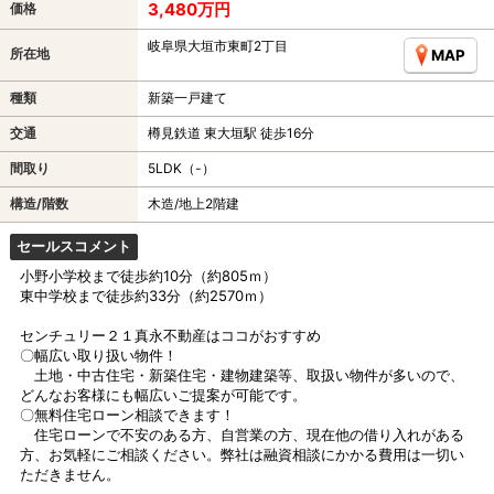
3,480万円
価格
岐阜県大垣市東町2丁目
所在地
MAP
種類
新築一戸建て
交通
樽見鉄道 東大垣駅 徒歩16分
間取り
5LDK（-）
構造/階数
木造/地上2階建
セールスコメント
小野小学校まで徒歩約10分（約805ｍ）
東中学校まで徒歩約33分（約2570ｍ）
センチュリー２１真永不動産はココがおすすめ
〇幅広い取り扱い物件！
土地・中古住宅・新築住宅・建物建築等、取扱い物件が多いので、
どんなお客様にも幅広いご提案が可能です。
〇無料住宅ローン相談できます！
住宅ローンで不安のある方、自営業の方、現在他の借り入れがある
方、お気軽にご相談ください。弊社は融資相談にかかる費用は一切い
ただきません。