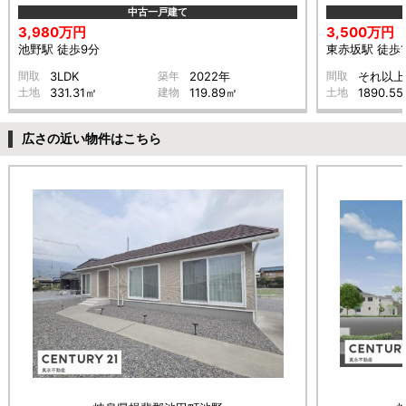
中古一戸建て
3,980万円
3,500万円
池野駅 徒歩9分
東赤坂駅 徒歩1
間取
3LDK
築年
2022年
間取
それ以上
土地
331.31㎡
建物
119.89㎡
土地
1890.5
広さの近い物件はこちら