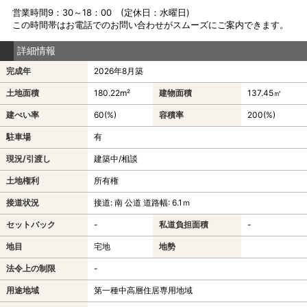
営業時間9：30～18：00 (定休日：水曜日)
この時間帯はお電話でのお問い合わせがスムーズにご案内できます。
詳細情報
完成年
2026年8月築
土地面積
180.22m²
建物面積
137.45㎡
建ぺい率
60(%)
容積率
200(%)
駐車場
有
現況/引渡し
建築中/相談
土地権利
所有権
接道状況
接道: 南 公道 道路幅: 6.1ｍ
セットバック
-
私道負担面積
-
地目
宅地
地勢
法令上の制限
-
用途地域
第一種中高層住居専用地域