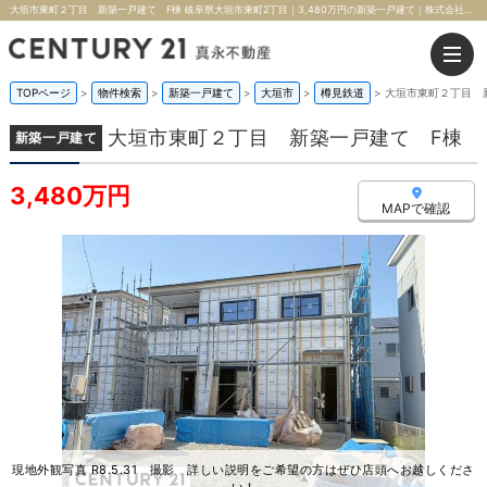
大垣市東町２丁目 新築一戸建て F棟 岐阜県大垣市東町2丁目｜3,480万円の新築一戸建て｜株式会社真永不動産
TOPページ
>
物件検索
>
新築一戸建て
>
大垣市
>
樽見鉄道
>
大垣市東町２丁目 
大垣市東町２丁目 新築一戸建て F棟
新築一戸建て
3,480万円
MAPで確認
現地外観写真 R8.5.31 撮影 詳しい説明をご希望の方はぜひ店頭へお越しくださ