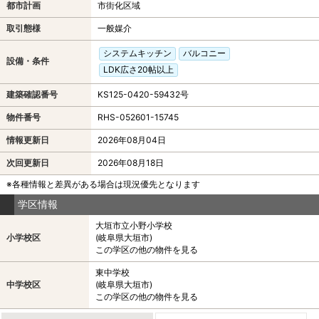
都市計画
市街化区域
取引態様
一般媒介
システムキッチン
バルコニー
設備・条件
LDK広さ20帖以上
建築確認番号
KS125-0420-59432号
物件番号
RHS-052601-15745
情報更新日
2026年08月04日
次回更新日
2026年08月18日
※各種情報と差異がある場合は現況優先となります
学区情報
大垣市立小野小学校
小学校区
(岐阜県大垣市)
この学区の他の物件を見る
東中学校
中学校区
(岐阜県大垣市)
この学区の他の物件を見る