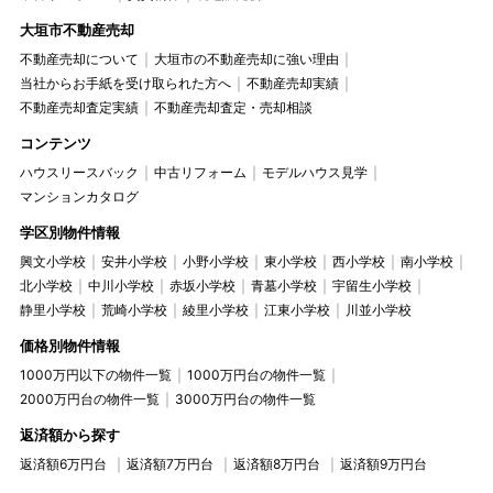
大垣市不動産売却
不動産売却について
大垣市の不動産売却に強い理由
当社からお手紙を受け取られた方へ
不動産売却実績
不動産売却査定実績
不動産売却査定・売却相談
コンテンツ
ハウスリースバック
中古リフォーム
モデルハウス見学
マンションカタログ
学区別物件情報
興文小学校
安井小学校
小野小学校
東小学校
西小学校
南小学校
北小学校
中川小学校
赤坂小学校
青墓小学校
宇留生小学校
静里小学校
荒崎小学校
綾里小学校
江東小学校
川並小学校
価格別物件情報
1000万円以下の物件一覧
1000万円台の物件一覧
2000万円台の物件一覧
3000万円台の物件一覧
返済額から探す
返済額6万円台
返済額7万円台
返済額8万円台
返済額9万円台