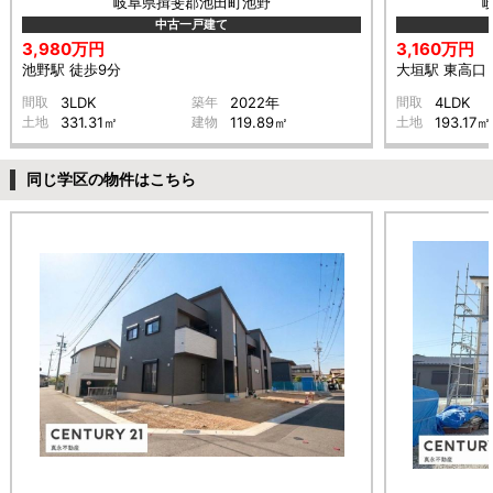
岐阜県揖斐郡池田町池野
中古一戸建て
3,980万円
3,160万円
池野駅 徒歩9分
大垣駅 東高口 
間取
3LDK
築年
2022年
間取
4LDK
土地
331.31㎡
建物
119.89㎡
土地
193.17㎡
同じ学区の物件はこちら