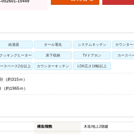
-052601-15449
給湯器
オール電化
システムキッチン
カウンター
Hクッキングヒーター
床下収納
TVドアホン
カースペ
ースペース2台以上
カウンターキッチン
LDK広さ18帖以上
分（約315ｍ）
（約1965ｍ）
構造/階数
木造/
地上2階建