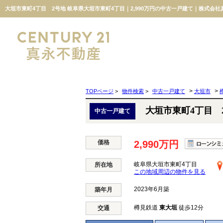
大垣市東町4丁目 2号地 岐阜県大垣市東町4丁目｜2,990万円の中古一戸建て｜株式会
>
>
TOPページ
>
物件検索
>
中古一戸建て
大垣市
大垣市東町4丁目 
中古一戸建て
価格
2,990万円
岐阜県大垣市東町4丁目
所在地
この地域周辺の物件を見る
2023年6月築
築年月
樽見鉄道
東大垣
徒歩12分
交通