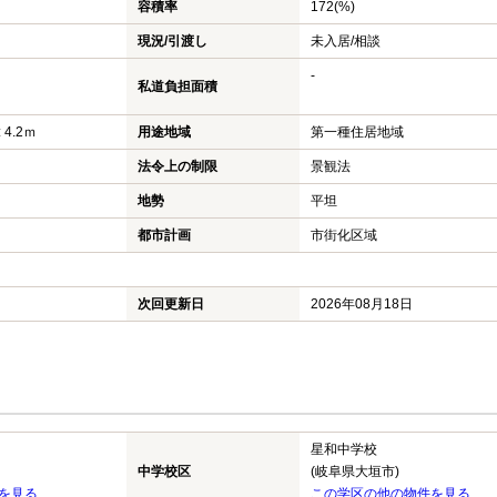
容積率
172(%)
現況/引渡し
未入居/相談
-
私道負担面積
 4.2ｍ
用途地域
第一種住居地域
法令上の制限
景観法
地勢
平坦
都市計画
市街化区域
次回更新日
2026年08月18日
星和中学校
中学校区
(岐阜県大垣市)
を見る
この学区の他の物件を見る