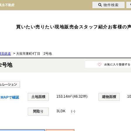
物件検索
社真永不動産
買いたい
売りたい
現地販売会
スタッフ紹介
お客様の
>
樽見鉄道
大垣市東町4丁目 2号地
2号地
153.14m² (46.32坪)
1
土地面積
建物面積
MAPで確認
3LDK （-）
間取り