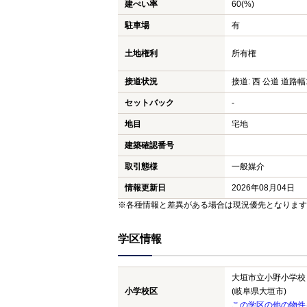
建ぺい率
60(%)
駐車場
有
土地権利
所有権
接道状況
接道: 西 公道 道路幅:
セットバック
-
地目
宅地
建築確認番号
取引態様
一般媒介
情報更新日
2026年08月04日
※各種情報と差異がある場合は現況優先となります
学区情報
大垣市立小野小学校
小学校区
(岐阜県大垣市)
この学区の他の物件