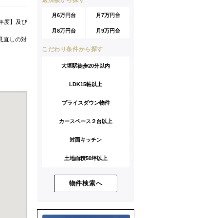
返済額から探す
月6万円台
月7万円台
年度】及び
月8万円台
月9万円台
見直しの対
こだわり条件から探す
大垣駅徒歩20分以内
LDK15帖以上
プライスダウン物件
カースペース２台以上
対面キッチン
土地面積50坪以上
物件検索へ