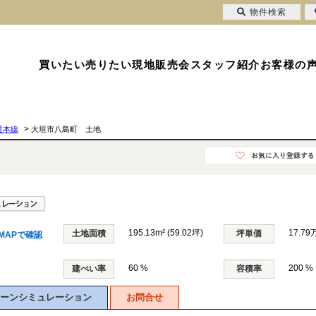
物件検索
買いたい
売りたい
現地販売会
スタッフ紹介
お客様の
>
道本線
大垣市八島町 土地
195.13m² (59.02坪)
17.79
土地面積
坪単価
MAPで確認
60 %
200 %
建ぺい率
容積率
ーンシミュレーション
お問合せ