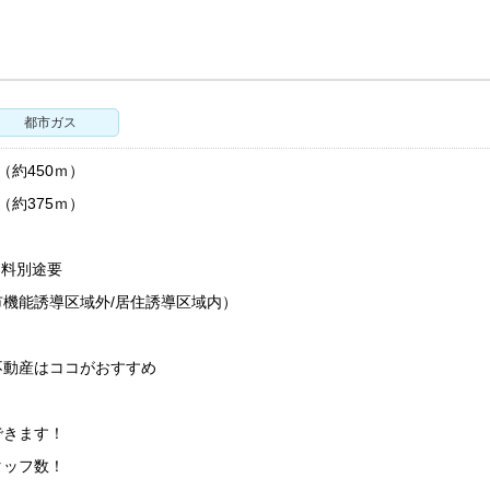
都市ガス
（約450ｍ）
（約375ｍ）
用料別途要
機能誘導区域外/居住誘導区域内）
不動産はココがおすすめ
！
できます！
タッフ数！