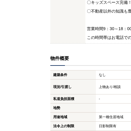
〇キッズスペース完備
〇不動産以外の知識も
営業時間9：30～18：0
この時間帯はお電話で
物件概要
建築条件
なし
現況/引渡し
上物あり/相談
私道負担面積
-
地勢
用途地域
第一種住居地域
法令上の制限
日影制限有