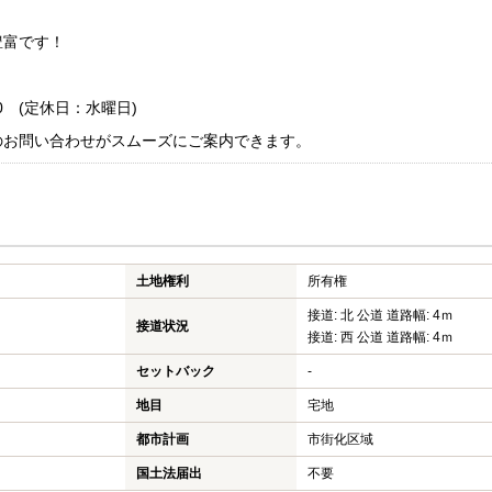
！
豊富です！
0 (定休日：水曜日)
のお問い合わせがスムーズにご案内できます。
土地権利
所有権
接道: 北 公道 道路幅: 4ｍ
接道状況
接道: 西 公道 道路幅: 4ｍ
セットバック
-
地目
宅地
都市計画
市街化区域
国土法届出
不要