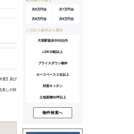
返済額から探す
月6万円台
月7万円台
月8万円台
月9万円台
こだわり条件から探す
大垣駅徒歩20分以内
LDK15帖以上
プライスダウン物件
カースペース２台以上
年度】及び
対面キッチン
見直しの対
土地面積50坪以上
物件検索へ