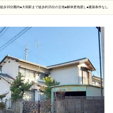
徒歩10分圏内●大垣駅まで徒歩約15分の立地●解体更地渡し●建築条件なし