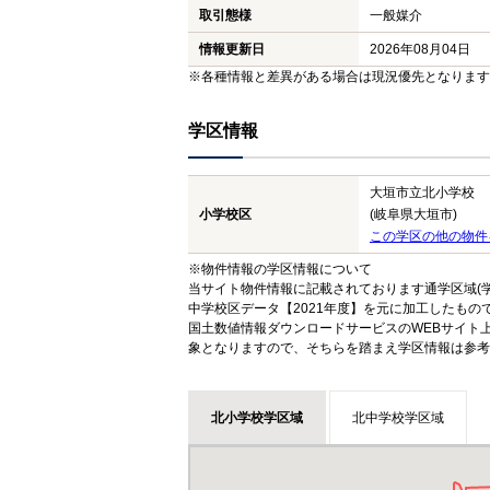
取引態様
一般媒介
情報更新日
2026年08月04日
※各種情報と差異がある場合は現況優先となります
学区情報
大垣市立北小学校
小学校区
(岐阜県大垣市)
この学区の他の物件
※物件情報の学区情報について
当サイト物件情報に記載されております通学区域(学
中学校区データ【2021年度】を元に加工したも
国土数値情報ダウンロードサービスのWEBサイト
象となりますので、そちらを踏まえ学区情報は参考
北小学校学区域
北中学校学区域