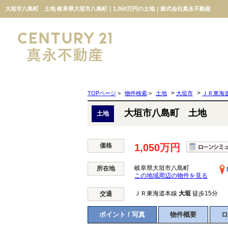
大垣市八島町 土地 岐阜県大垣市八島町｜1,050万円の土地｜株式会社真永不動産
>
>
TOPページ
>
物件検索
>
土地
大垣市
ＪＲ東海
大垣市八島町 土地
土地
価格
1,050万円
岐阜県大垣市八島町
所在地
この地域周辺の物件を見る
ＪＲ東海道本線
大垣
徒歩15分
交通
ポイント / 写真
物件概要
ロ