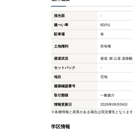
採光面
-
建ぺい率
60(%)
駐車場
有
土地権利
所有権
接道状況
接道: 南 公道 道路幅:
セットバック
-
地目
宅地
建築確認番号
取引態様
一般媒介
情報更新日
2026年08月04日
※各種情報と差異がある場合は現況優先となります
学区情報