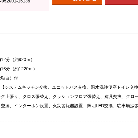
-052601-15135
2分（約920ｍ）
6分（約1220ｍ）
社独自）付
ーム【システムキッチン交換、ユニットバス交換、温水洗浄便座トイレ交
ング上張り、クロス張替え、クッションフロア張替え、建具交換、クロ
交換、インターホン設置、火災警報器設置、照明LED交換、駐車場拡