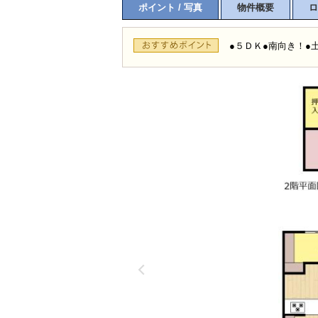
ポイント / 写真
物件概要
ロ
●５ＤＫ●南向き！●