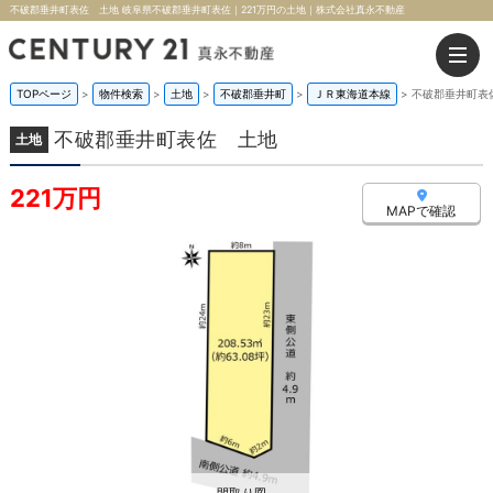
不破郡垂井町表佐 土地 岐阜県不破郡垂井町表佐｜221万円の土地｜株式会社真永不動産
TOPページ
>
物件検索
>
土地
>
不破郡垂井町
>
ＪＲ東海道本線
>
不破郡垂井町表
不破郡垂井町表佐 土地
土地
221万円
MAPで確認