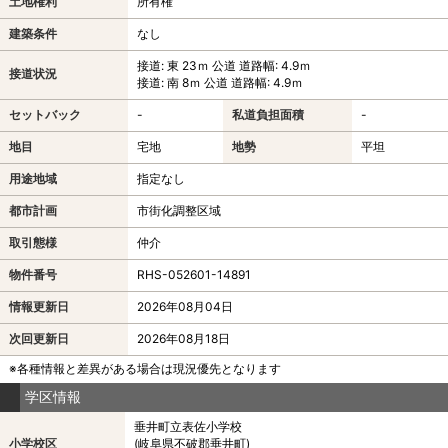
土地権利
所有権
建築条件
なし
接道: 東 23ｍ 公道 道路幅: 4.9ｍ
接道状況
接道: 南 8ｍ 公道 道路幅: 4.9ｍ
セットバック
-
私道負担面積
-
地目
宅地
地勢
平坦
用途地域
指定なし
都市計画
市街化調整区域
取引態様
仲介
物件番号
RHS-052601-14891
情報更新日
2026年08月04日
次回更新日
2026年08月18日
※各種情報と差異がある場合は現況優先となります
学区情報
垂井町立表佐小学校
小学校区
(岐阜県不破郡垂井町)