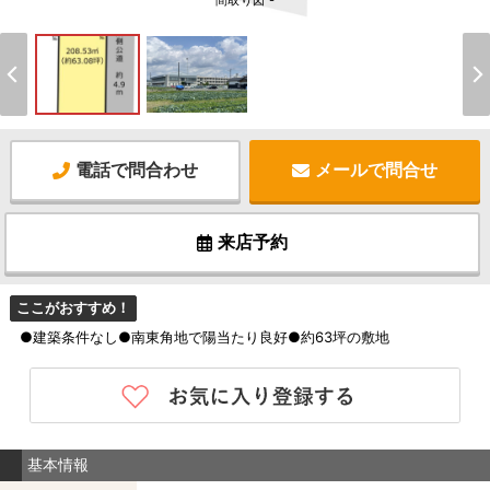
間取り図 -
電話で問合わせ
メールで問合せ
来店予約
ここがおすすめ！
●建築条件なし●南東角地で陽当たり良好●約63坪の敷地
基本情報