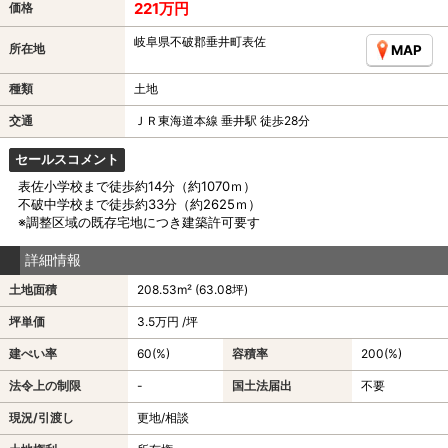
221万円
価格
岐阜県不破郡垂井町表佐
所在地
MAP
種類
土地
交通
ＪＲ東海道本線 垂井駅 徒歩28分
セールスコメント
表佐小学校まで徒歩約14分（約1070ｍ）
不破中学校まで徒歩約33分（約2625ｍ）
※調整区域の既存宅地につき建築許可要す
詳細情報
土地面積
208.53m² (63.08坪)
坪単価
3.5万円 /坪
建ぺい率
60(%)
容積率
200(%)
法令上の制限
-
国土法届出
不要
現況/引渡し
更地/相談