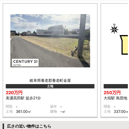
岐阜県養老郡養老町金屋
土地
220万円
250万円
美濃高田駅 徒歩21分
大垣駅 島団地 
間取
-
築年
-
間取
-
土地
361.00㎡
建物
-㎡
土地
337.00
広さの近い物件はこちら