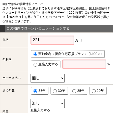
※物件情報の学区情報について
当サイト物件情報に記載されております通学区域(学区)情報は、国土数値情報ダ
ウンロードサービスが提供する小学校区データ【2021年度】及び中学校区デー
タ【2021年度】を元に加工したものですので、記載情報が現在の学区域と異な
る場合がございます。
この物件でローンシミュレーションする
価格
万円
変動金利（優良住宅応援プラン） (1.100％)
年利率
直接入力する
％
ボーナス払い
返済年数
35年
30年
25年
20年
直接入力する
頭金