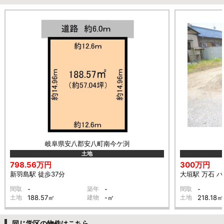
岐阜県安八郡安八町南今ケ渕
土地
798.56万円
300万円
新羽島駅 徒歩37分
大垣駅 万石 バ
間取
-
築年
-
間取
-
土地
188.57㎡
建物
-㎡
土地
218.18㎡
同じ学区の物件はこちら