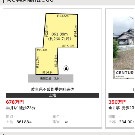
岐阜県不破郡垂井町表佐
土地
678万円
350万円
垂井駅 徒歩23分
垂井駅 徒歩23
間取
-
築年
-
間取
-
土地
861.88㎡
建物
-㎡
土地
234.00