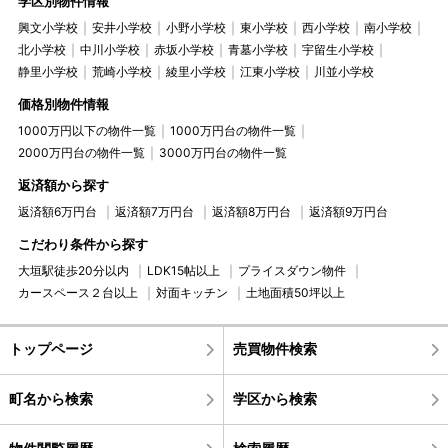
学区別物件情報
興文小学校
安井小学校
小野小学校
東小学校
西小学校
南小学校
北小学校
中川小学校
赤坂小学校
青墓小学校
宇留生小学校
静里小学校
荒崎小学校
綾里小学校
江東小学校
川並小学校
価格別物件情報
1000万円以下の物件一覧
1000万円台の物件一覧
2000万円台の物件一覧
3000万円台の物件一覧
返済額から探す
返済額6万円台
返済額7万円台
返済額8万円台
返済額9万円台
こだわり条件から探す
大垣駅徒歩20分以内
LDK15帖以上
プライスダウン物件
カースペース２台以上
対面キッチン
土地面積50坪以上
トップページ
売買物件検索
町名から検索
学区から検索