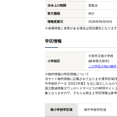
法令上の制限
景観法
取引態様
仲介
情報更新日
2026年08月04日
※各種情報と差異がある場合は現況優先となります
学区情報
大垣市立南小学校
小学校区
(岐阜県大垣市)
この学区の他の物件
※物件情報の学区情報について
当サイト物件情報に記載されております通学区域(学
中学校区データ【2021年度】を元に加工したも
国土数値情報ダウンロードサービスのWEBサイト
象となりますので、そちらを踏まえ学区情報は参考
南小学校学区域
南中学校学区域