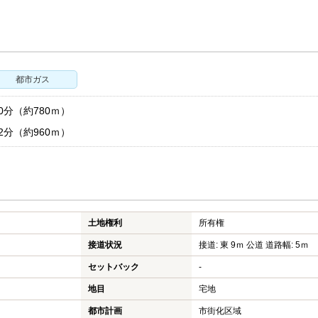
都市ガス
分（約780ｍ）
分（約960ｍ）
土地権利
所有権
接道状況
接道: 東 9ｍ 公道 道路幅: 5ｍ
セットバック
-
地目
宅地
都市計画
市街化区域