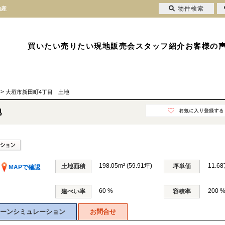
物件検索
動産
買いたい
売りたい
現地販売会
スタッフ紹介
お客様の
>
大垣市新田町4丁目 土地
地
198.05m² (59.91坪)
11.6
土地面積
坪単価
MAPで確認
60 %
200 
建ぺい率
容積率
ーンシミュレーション
お問合せ