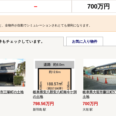
－
700万円
と、全物件が自動でシミュレーションされとても便利になります。
件もチェックしています。
お気に入り物件
市三塚町の土地
岐阜県安八郡安八町南今ケ渕
岐阜県大垣市藤江町5
の土地
土地
798.56万円
700万円
新羽島 駅
大垣 駅