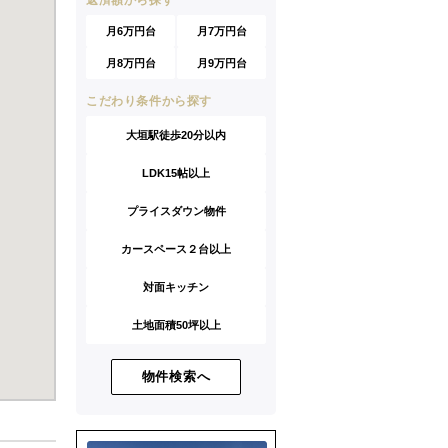
返済額から探す
月6万円台
月7万円台
月8万円台
月9万円台
こだわり条件から探す
大垣駅徒歩20分以内
LDK15帖以上
プライスダウン物件
カースペース２台以上
対面キッチン
土地面積50坪以上
物件検索へ