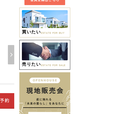
買いたい
周辺環境 【小学校】大
売りたい