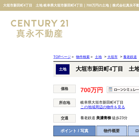
大垣市新田町4丁目 土地 岐阜県大垣市新田町4丁目｜700万円の土地｜株式会社真永不
>
>
TOPページ
>
物件検索
>
土地
大垣市
養老鉄道
大垣市新田町4丁目 土
土地
価格
700万円
岐阜県大垣市新田町4丁目
所在地
この地域周辺の物件を見る
養老鉄道
美濃青柳
徒歩23分
交通
ポイント / 写真
物件概要
ロ