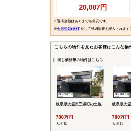
20,087円
※返済金額はあくまでも目安です。
※
会員登録(無料)
をして詳細情報を記入されます
こちらの物件を見たお客様はこんな物
同じ価格帯の物件はこちら
岐阜県大垣市三塚町の土地
岐阜県大垣
780万円
780万円
大垣 駅
大垣 駅