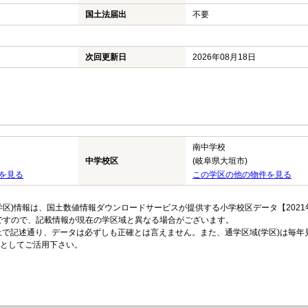
国土法届出
不要
次回更新日
2026年08月18日
南中学校
中学校区
(岐阜県大垣市)
を見る
この学区の他の物件を見る
区)情報は、国土数値情報ダウンロードサービスが提供する小学校区データ【2021
のですので、記載情報が現在の学区域と異なる場合がございます。
上で記述通り、データは必ずしも正確とは言えません。また、通学区域(学区)は毎年
としてご活用下さい。