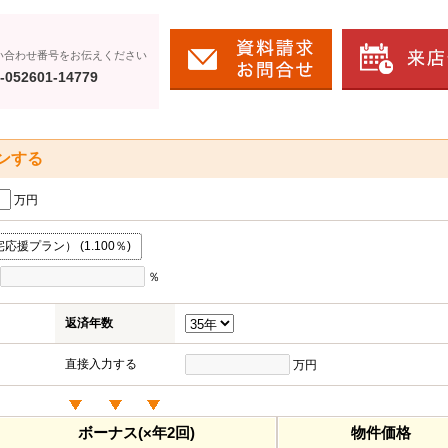
い合わせ番号をお伝えください
-052601-14779
ンする
万円
援プラン） (1.100％)
％
返済年数
直接入力する
万円
ボーナス(×年2回)
物件価格