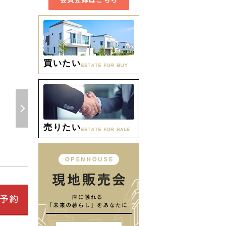
買いたい
周辺環境 【小学校】大垣
売りたい