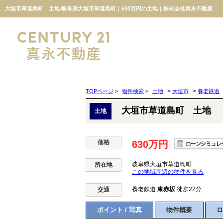
大垣市草道島町 土地 岐阜県大垣市草道島町｜630万円の土地｜株式会社真永不動産
>
>
TOPページ
>
物件検索
>
土地
大垣市
養老鉄道
大垣市草道島町 土地
土地
価格
630万円
岐阜県大垣市草道島町
所在地
この地域周辺の物件を見る
養老鉄道
東赤坂
徒歩22分
交通
ポイント / 写真
物件概要
ロ