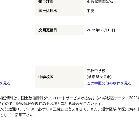
都市計画
市街化調整区域
国土法届出
不要
次回更新日
2026年08月18日
赤坂中学校
中学校区
(岐阜県大垣市)
を見る
この学区の他の物件を見る
区)情報は、国土数値情報ダウンロードサービスが提供する小学校区データ【2021
のですので、記載情報が現在の学区域と異なる場合がございます。
上で記述通り、データは必ずしも正確とは言えません。また、通学区域(学区)は毎年
としてご活用下さい。