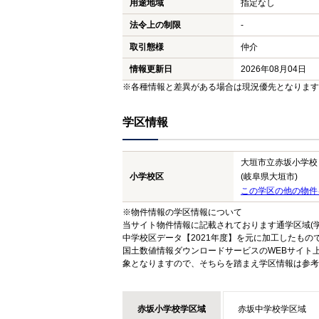
用途地域
指定なし
法令上の制限
-
取引態様
仲介
情報更新日
2026年08月04日
※各種情報と差異がある場合は現況優先となります
学区情報
大垣市立赤坂小学校
小学校区
(岐阜県大垣市)
この学区の他の物件
※物件情報の学区情報について
当サイト物件情報に記載されております通学区域(学
中学校区データ【2021年度】を元に加工したも
国土数値情報ダウンロードサービスのWEBサイト
象となりますので、そちらを踏まえ学区情報は参考
赤坂小学校学区域
赤坂中学校学区域