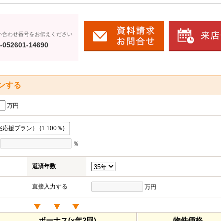
い合わせ番号をお伝えください
-052601-14690
ンする
万円
援プラン） (1.100％)
％
返済年数
直接入力する
万円
ボーナス(×年2回)
物件価格