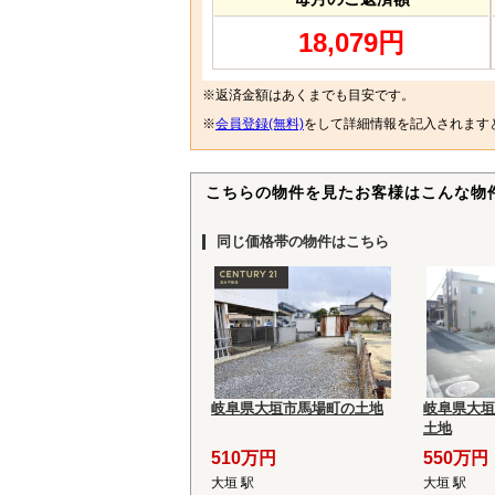
18,079円
※返済金額はあくまでも目安です。
※
会員登録(無料)
をして詳細情報を記入されます
こちらの物件を見たお客様はこんな物
同じ価格帯の物件はこちら
岐阜県大垣市馬場町の土地
岐阜県大垣
土地
510万円
550万円
大垣 駅
大垣 駅