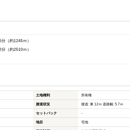
分（約1245ｍ）
分（約2510ｍ）
土地権利
所有権
接道状況
接道: 東 12ｍ 道路幅: 5.7ｍ
セットバック
-
地目
宅地