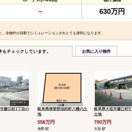
－
630万円
と、全物件が自動でシミュレーションされとても便利になります。
件もチェックしています。
お気に入り物件
市藤江町1丁目の
岐阜県揖斐郡池田町八幡の土
岐阜県大垣市藤江町5
地
土地
556万円
700万円
池野 駅
大垣 駅