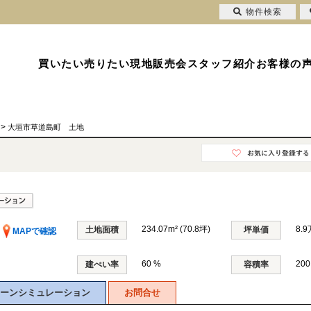
物件検索
買いたい
売りたい
現地販売会
スタッフ紹介
お客様の
>
大垣市草道島町 土地
234.07m² (70.8坪)
8.
土地面積
坪単価
MAPで確認
60 %
200
建ぺい率
容積率
ーンシミュレーション
お問合せ