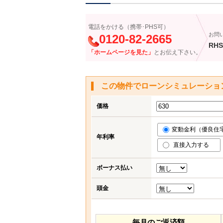
電話をかける（携帯･PHS可）
お問
0120-82-2665
RHS
「ホームページを見た」
とお伝え下さい。
この物件でローンシミュレーショ
価格
変動金利（優良住宅応
年利率
直接入力する
ボーナス払い
頭金
毎月のご返済額