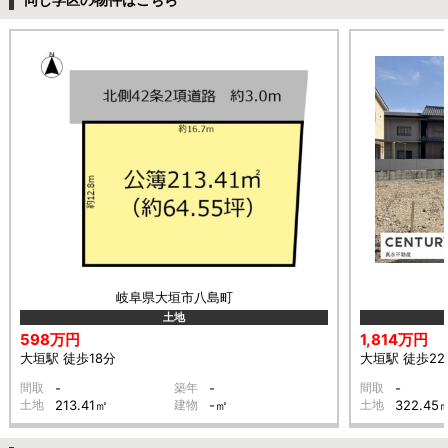
岐阜県大垣市八島町
土地
598万円
1,814万円
大垣駅 徒歩18分
大垣駅 徒歩22
間取
-
築年
-
間取
-
土地
213.41㎡
建物
-㎡
土地
322.45