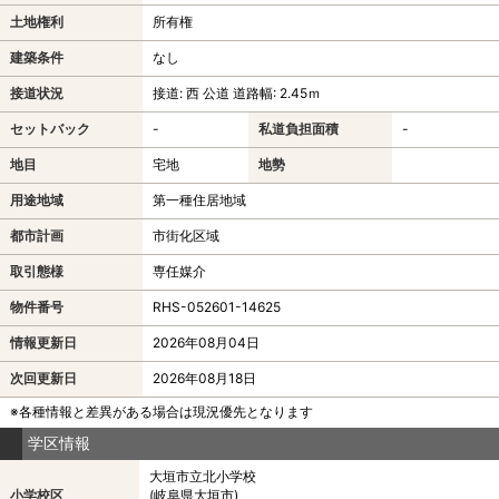
土地権利
所有権
建築条件
なし
接道状況
接道: 西 公道 道路幅: 2.45ｍ
セットバック
-
私道負担面積
-
地目
宅地
地勢
用途地域
第一種住居地域
都市計画
市街化区域
取引態様
専任媒介
物件番号
RHS-052601-14625
情報更新日
2026年08月04日
次回更新日
2026年08月18日
※各種情報と差異がある場合は現況優先となります
学区情報
大垣市立北小学校
小学校区
(岐阜県大垣市)