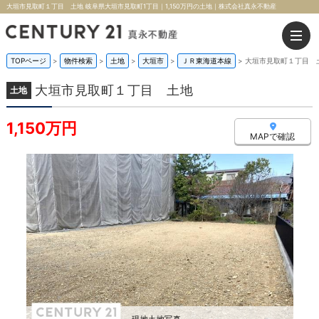
大垣市見取町１丁目 土地 岐阜県大垣市見取町1丁目｜1,150万円の土地｜株式会社真永不動産
TOPページ
>
物件検索
>
土地
>
大垣市
>
ＪＲ東海道本線
>
大垣市見取町１丁目 
大垣市見取町１丁目 土地
土地
1,150万円
MAPで確認