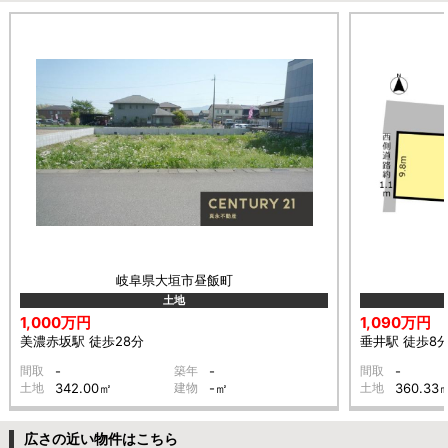
岐阜県大垣市昼飯町
土地
1,000万円
1,090万円
美濃赤坂駅 徒歩28分
垂井駅 徒歩8
間取
-
築年
-
間取
-
土地
342.00㎡
建物
-㎡
土地
360.33
広さの近い物件はこちら