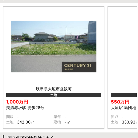
岐阜県大垣市昼飯町
土地
1,000万円
550万円
美濃赤坂駅 徒歩28分
大垣駅 島団地 
間取
-
築年
-
間取
-
土地
342.00㎡
建物
-㎡
土地
330.93
同じ学区の物件はこちら