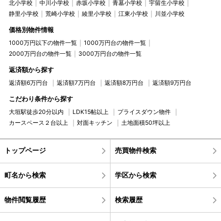
北小学校
中川小学校
赤坂小学校
青墓小学校
宇留生小学校
静里小学校
荒崎小学校
綾里小学校
江東小学校
川並小学校
価格別物件情報
1000万円以下の物件一覧
1000万円台の物件一覧
2000万円台の物件一覧
3000万円台の物件一覧
返済額から探す
返済額6万円台
返済額7万円台
返済額8万円台
返済額9万円台
こだわり条件から探す
大垣駅徒歩20分以内
LDK15帖以上
プライスダウン物件
カースペース２台以上
対面キッチン
土地面積50坪以上
トップページ
売買物件検索
町名から検索
学区から検索
物件閲覧履歴
検索履歴