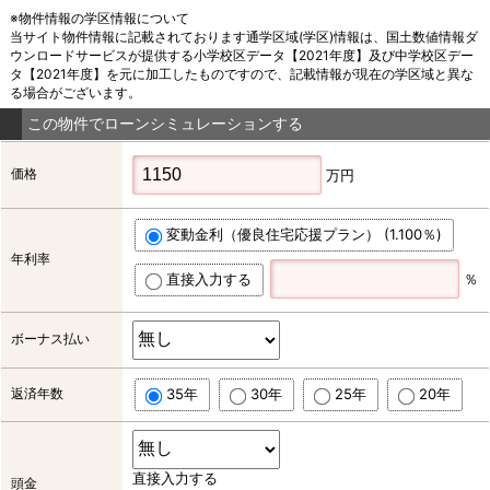
※物件情報の学区情報について
当サイト物件情報に記載されております通学区域(学区)情報は、国土数値情報ダ
ウンロードサービスが提供する小学校区データ【2021年度】及び中学校区デー
タ【2021年度】を元に加工したものですので、記載情報が現在の学区域と異な
る場合がございます。
この物件でローンシミュレーションする
価格
万円
変動金利（優良住宅応援プラン） (1.100％)
年利率
直接入力する
％
ボーナス払い
返済年数
35年
30年
25年
20年
直接入力する
頭金