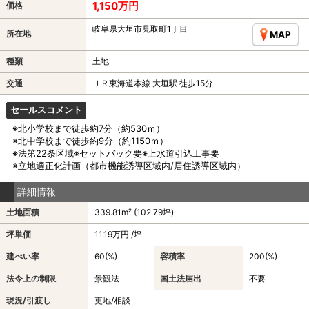
1,150万円
価格
岐阜県大垣市見取町1丁目
所在地
MAP
種類
土地
交通
ＪＲ東海道本線 大垣駅 徒歩15分
セールスコメント
※北小学校まで徒歩約7分（約530ｍ）
※北中学校まで徒歩約9分（約1150ｍ）
※法第22条区域※セットバック要※上水道引込工事要
※立地適正化計画（都市機能誘導区域内/居住誘導区域内）
詳細情報
土地面積
339.81m² (102.79坪)
坪単価
11.19万円 /坪
建ぺい率
60(%)
容積率
200(%)
法令上の制限
景観法
国土法届出
不要
現況/引渡し
更地/相談