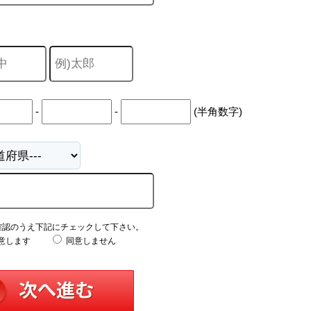
-
-
(半角数字)
確認のうえ下記にチェックして下さい。
意します
同意しません