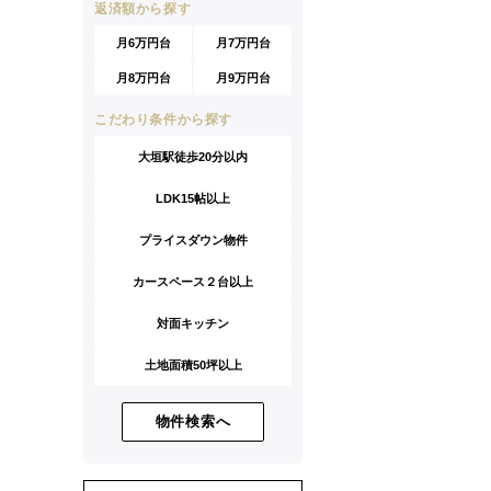
返済額から探す
月6万円台
月7万円台
月8万円台
月9万円台
こだわり条件から探す
大垣駅徒歩20分以内
LDK15帖以上
プライスダウン物件
カースペース２台以上
対面キッチン
土地面積50坪以上
物件検索へ