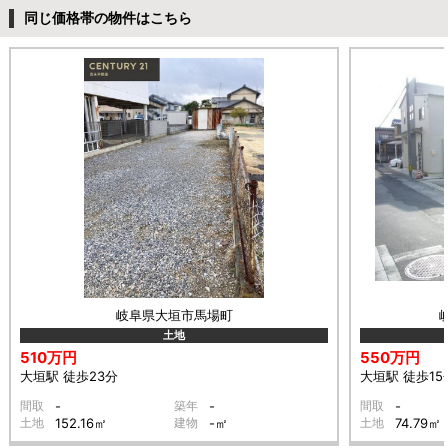
同じ価格帯の物件はこちら
岐阜県大垣市馬場町
土地
510万円
550万円
大垣駅 徒歩23分
大垣駅 徒歩15
間取
-
築年
-
間取
-
土地
152.16㎡
建物
-㎡
土地
74.79㎡