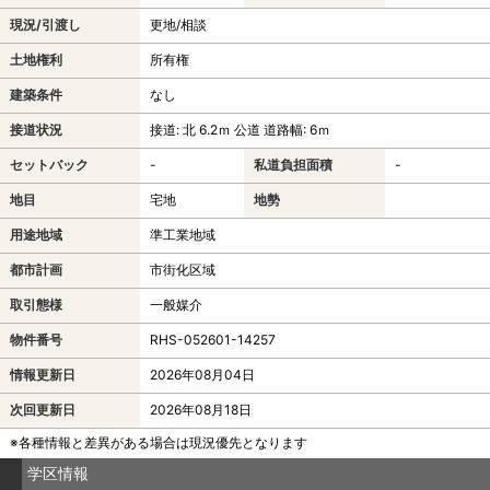
現況/引渡し
更地/相談
土地権利
所有権
建築条件
なし
接道状況
接道: 北 6.2ｍ 公道 道路幅: 6ｍ
セットバック
-
私道負担面積
-
地目
宅地
地勢
用途地域
準工業地域
都市計画
市街化区域
取引態様
一般媒介
物件番号
RHS-052601-14257
情報更新日
2026年08月04日
次回更新日
2026年08月18日
※各種情報と差異がある場合は現況優先となります
学区情報