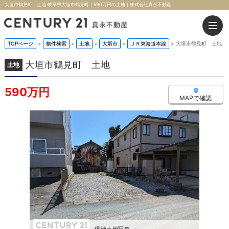
大垣市鶴見町 土地 岐阜県大垣市鶴見町｜590万円の土地｜株式会社真永不動産
TOPページ
>
物件検索
>
土地
>
大垣市
>
ＪＲ東海道本線
>
大垣市鶴見町 土地
大垣市鶴見町 土地
土地
590万円
MAPで確認