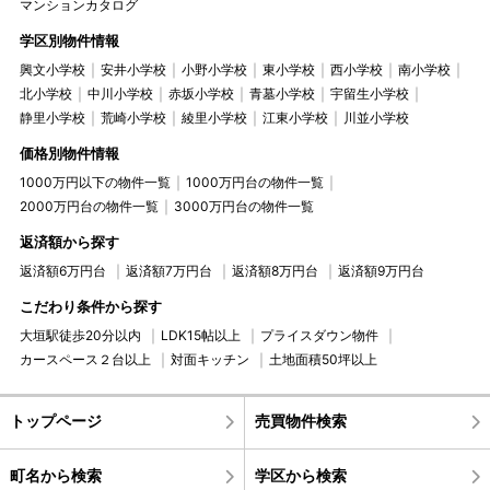
マンションカタログ
学区別物件情報
興文小学校
安井小学校
小野小学校
東小学校
西小学校
南小学校
北小学校
中川小学校
赤坂小学校
青墓小学校
宇留生小学校
静里小学校
荒崎小学校
綾里小学校
江東小学校
川並小学校
価格別物件情報
1000万円以下の物件一覧
1000万円台の物件一覧
2000万円台の物件一覧
3000万円台の物件一覧
返済額から探す
返済額6万円台
返済額7万円台
返済額8万円台
返済額9万円台
こだわり条件から探す
大垣駅徒歩20分以内
LDK15帖以上
プライスダウン物件
カースペース２台以上
対面キッチン
土地面積50坪以上
トップページ
売買物件検索
町名から検索
学区から検索