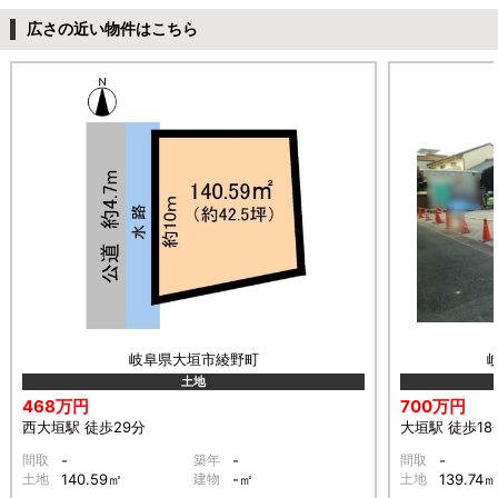
広さの近い物件はこちら
岐阜県大垣市綾野町
土地
468万円
700万円
西大垣駅 徒歩29分
大垣駅 徒歩18
間取
-
築年
-
間取
-
土地
140.59㎡
建物
-㎡
土地
139.74㎡