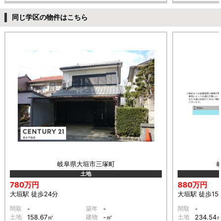
同じ学区の物件はこちら
岐阜県大垣市三塚町
土地
780万円
880万円
大垣駅 徒歩24分
大垣駅 徒歩15
間取
-
築年
-
間取
-
土地
158.67㎡
建物
-㎡
土地
234.54