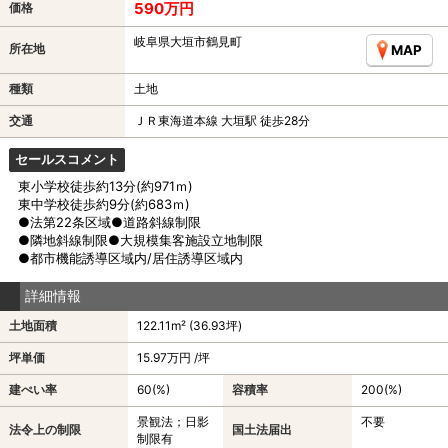
590万円
価格
岐阜県大垣市鶴見町
所在地
MAP
種類
土地
交通
ＪＲ東海道本線 大垣駅 徒歩28分
セールスコメント
東小学校徒歩約13分(約971ｍ)
東中学校徒歩約9分(約683ｍ)
●法第22条区域●道路斜線制限
●隣地斜線制限●大規模集客施設立地制限
●都市機能誘導区域内/居住誘導区域内
詳細情報
土地面積
122.11m² (36.93坪)
坪単価
15.97万円 /坪
建ぺい率
60(%)
容積率
200(%)
景観法；日影
不要
法令上の制限
国土法届出
制限有