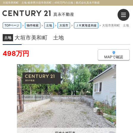
大垣市美和町 土地 岐阜県大垣市美和町｜498万円の土地｜株式会社真永不動産
TOPページ
>
物件検索
>
土地
>
大垣市
>
ＪＲ東海道本線
>
大垣市美和町 土地
大垣市美和町 土地
土地
498万円
MAPで確認