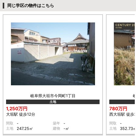
同じ学区の物件はこちら
岐阜県大垣市今岡町1丁目
土地
1,250万円
780万円
大垣駅 徒歩12分
西大垣駅 徒歩
間取
-
築年
-
間取
-
土地
247.25㎡
建物
-㎡
土地
352.73