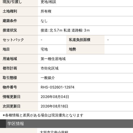
現況/引渡し
更地/相談
土地権利
所有権
建築条件
なし
接道状況
接道: 北 5.7ｍ 私道 道路幅: 3ｍ
セットバック
-
私道負担面積
-
地目
宅地
地勢
用途地域
第一種住居地域
都市計画
市街化区域
取引態様
一般媒介
物件番号
RHS-052601-12974
情報更新日
2026年08月04日
次回更新日
2026年08月18日
※各種情報と差異がある場合は現況優先となります
学区情報
大垣市立南小学校