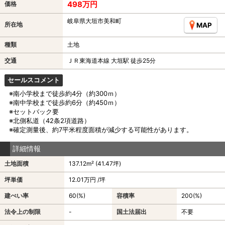
498万円
価格
岐阜県大垣市美和町
所在地
MAP
種類
土地
交通
ＪＲ東海道本線 大垣駅 徒歩25分
セールスコメント
※南小学校まで徒歩約4分（約300ｍ）
※南中学校まで徒歩約6分（約450ｍ）
※セットバック要
※北側私道（42条2項道路）
※確定測量後、約7平米程度面積が減少する可能性があります。
詳細情報
土地面積
137.12m² (41.47坪)
坪単価
12.01万円 /坪
建ぺい率
60(%)
容積率
200(%)
法令上の制限
-
国土法届出
不要