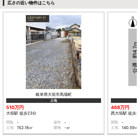
広さの近い物件はこちら
岐阜県大垣市馬場町
土地
510万円
468万円
大垣駅 徒歩23分
西大垣駅 徒歩
間取
-
築年
-
間取
-
土地
152.16㎡
建物
-㎡
土地
140.59