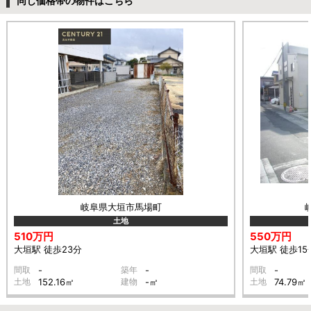
同じ価格帯の物件はこちら
岐阜県大垣市馬場町
土地
510万円
550万円
大垣駅 徒歩23分
大垣駅 徒歩15
間取
-
築年
-
間取
-
土地
152.16㎡
建物
-㎡
土地
74.79㎡