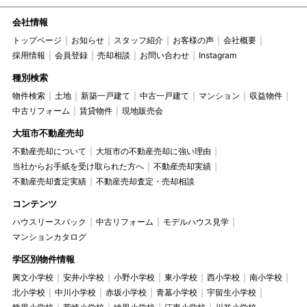
会社情報
トップページ
お知らせ
スタッフ紹介
お客様の声
会社概要
採用情報
会員登録
売却相談
お問い合わせ
Instagram
種別検索
物件検索
土地
新築一戸建て
中古一戸建て
マンション
収益物件
中古リフォーム
賃貸物件
現地販売会
大垣市不動産売却
不動産売却について
大垣市の不動産売却に強い理由
当社からお手紙を受け取られた方へ
不動産売却実績
不動産売却査定実績
不動産売却査定・売却相談
コンテンツ
ハウスリースバック
中古リフォーム
モデルハウス見学
マンションカタログ
学区別物件情報
興文小学校
安井小学校
小野小学校
東小学校
西小学校
南小学校
北小学校
中川小学校
赤坂小学校
青墓小学校
宇留生小学校