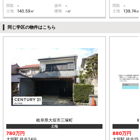
間取
-
築年
-
間取
-
土地
140.59㎡
建物
-㎡
土地
139.74㎡
同じ学区の物件はこちら
岐阜県大垣市三塚町
土地
780万円
880万円
大垣駅 徒歩24分
大垣駅 徒歩15