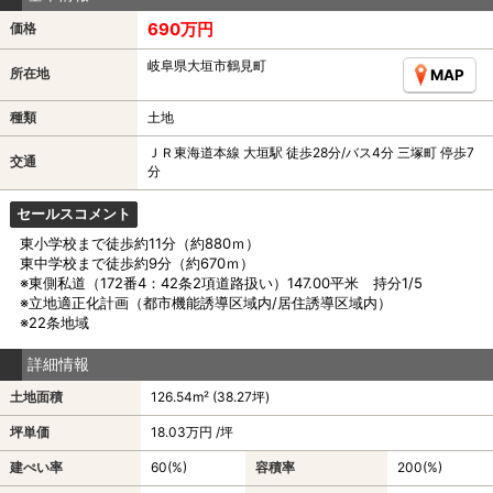
690万円
価格
岐阜県大垣市鶴見町
所在地
MAP
種類
土地
ＪＲ東海道本線 大垣駅 徒歩28分/バス4分 三塚町 停歩7
交通
分
セールスコメント
東小学校まで徒歩約11分（約880ｍ）
東中学校まで徒歩約9分（約670ｍ）
※東側私道（172番4：42条2項道路扱い）147.00平米 持分1/5
※立地適正化計画（都市機能誘導区域内/居住誘導区域内）
※22条地域
詳細情報
土地面積
126.54m² (38.27坪)
坪単価
18.03万円 /坪
建ぺい率
60(%)
容積率
200(%)