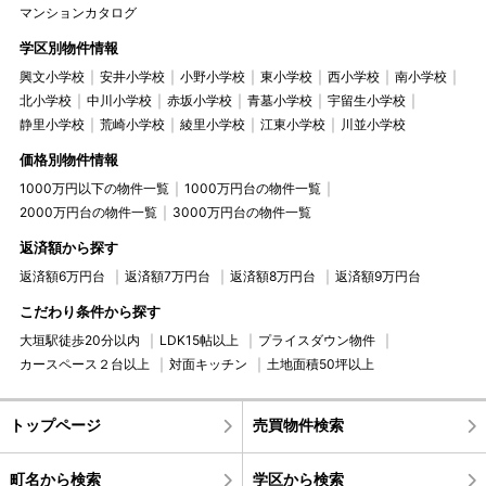
マンションカタログ
学区別物件情報
興文小学校
安井小学校
小野小学校
東小学校
西小学校
南小学校
北小学校
中川小学校
赤坂小学校
青墓小学校
宇留生小学校
静里小学校
荒崎小学校
綾里小学校
江東小学校
川並小学校
価格別物件情報
1000万円以下の物件一覧
1000万円台の物件一覧
2000万円台の物件一覧
3000万円台の物件一覧
返済額から探す
返済額6万円台
返済額7万円台
返済額8万円台
返済額9万円台
こだわり条件から探す
大垣駅徒歩20分以内
LDK15帖以上
プライスダウン物件
カースペース２台以上
対面キッチン
土地面積50坪以上
トップページ
売買物件検索
町名から検索
学区から検索