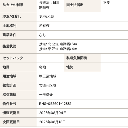
景観法；日影
不要
法令上の制限
国土法届出
制限有
現況/引渡し
更地/相談
土地権利
所有権
建築条件
なし
接道: 北 公道 道路幅: 6ｍ
接道状況
接道: 東 私道 道路幅: 4ｍ
セットバック
-
私道負担面積
-
地目
宅地
地勢
用途地域
準工業地域
都市計画
市街化区域
取引態様
一般媒介
物件番号
RHS-052601-12881
情報更新日
2026年08月04日
次回更新日
2026年08月18日