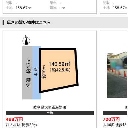
間取
-
築年
-
間取
-
土地
158.67㎡
建物
-㎡
土地
158.67
広さの近い物件はこちら
岐阜県大垣市綾野町
土地
468万円
700万円
西大垣駅 徒歩29分
大垣駅 徒歩18