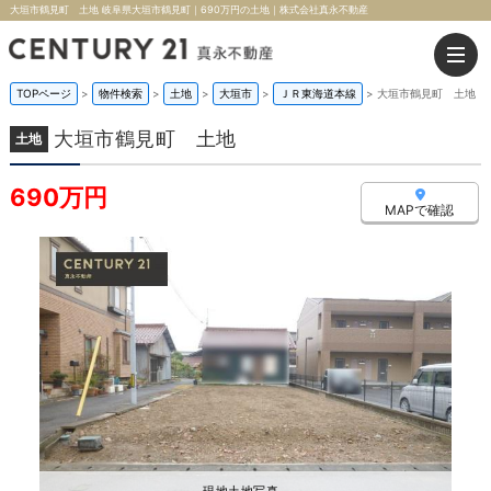
大垣市鶴見町 土地 岐阜県大垣市鶴見町｜690万円の土地｜株式会社真永不動産
TOPページ
>
物件検索
>
土地
>
大垣市
>
ＪＲ東海道本線
>
大垣市鶴見町 土地
大垣市鶴見町 土地
土地
690万円
MAPで確認