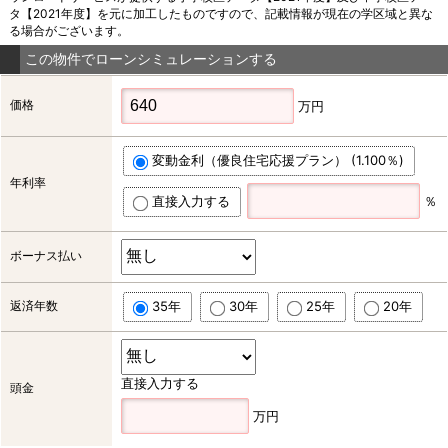
タ【2021年度】を元に加工したものですので、記載情報が現在の学区域と異な
る場合がございます。
この物件でローンシミュレーションする
価格
万円
変動金利（優良住宅応援プラン） (1.100％)
年利率
直接入力する
％
ボーナス払い
返済年数
35年
30年
25年
20年
直接入力する
頭金
万円