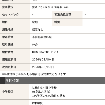
接道状況
接道: 北 7ｍ 公道 道路幅: 4ｍ
セットバック
-
私道負担面積
-
地目
宅地
地勢
用途地域
指定なし
都市計画
市街化調整区域
取引態様
仲介
物件番号
RHS-052601-11714
情報更新日
2026年08月04日
次回更新日
2026年08月18日
※各種情報と差異がある場合は現況優先となります
学区情報
大垣市立小野小学校
小学校区
(岐阜県大垣市)
この学区の他の物件を見る
東中学校