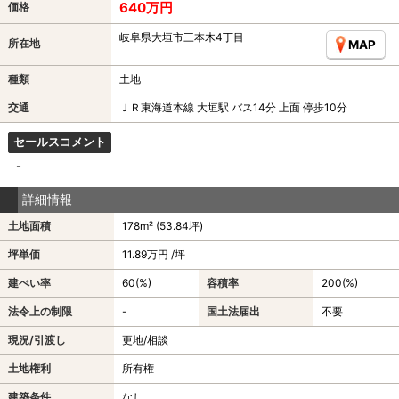
640万円
価格
岐阜県大垣市三本木4丁目
所在地
MAP
種類
土地
交通
ＪＲ東海道本線 大垣駅 バス14分 上面 停歩10分
セールスコメント
-
詳細情報
土地面積
178m² (53.84坪)
坪単価
11.89万円 /坪
建ぺい率
60(%)
容積率
200(%)
法令上の制限
-
国土法届出
不要
現況/引渡し
更地/相談
土地権利
所有権
建築条件
なし