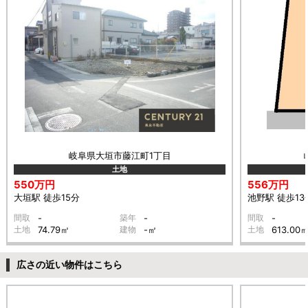
岐阜県大垣市藤江町1丁目
土地
550万円
556万円
大垣駅 徒歩15分
池野駅 徒歩13
間取
-
築年
-
間取
-
土地
74.79㎡
建物
-㎡
土地
613.00
広さの近い物件はこちら