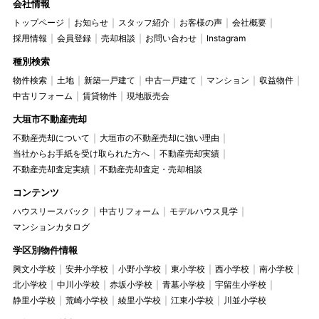
会社情報
トップページ
お知らせ
スタッフ紹介
お客様の声
会社概要
採用情報
会員登録
売却相談
お問い合わせ
Instagram
種別検索
物件検索
土地
新築一戸建て
中古一戸建て
マンション
収益物件
中古リフォーム
賃貸物件
現地販売会
大垣市不動産売却
不動産売却について
大垣市の不動産売却に強い理由
当社からお手紙を受け取られた方へ
不動産売却実績
不動産売却査定実績
不動産売却査定・売却相談
コンテンツ
ハウスリースバック
中古リフォーム
モデルハウス見学
マンションカタログ
学区別物件情報
興文小学校
安井小学校
小野小学校
東小学校
西小学校
南小学校
北小学校
中川小学校
赤坂小学校
青墓小学校
宇留生小学校
静里小学校
荒崎小学校
綾里小学校
江東小学校
川並小学校