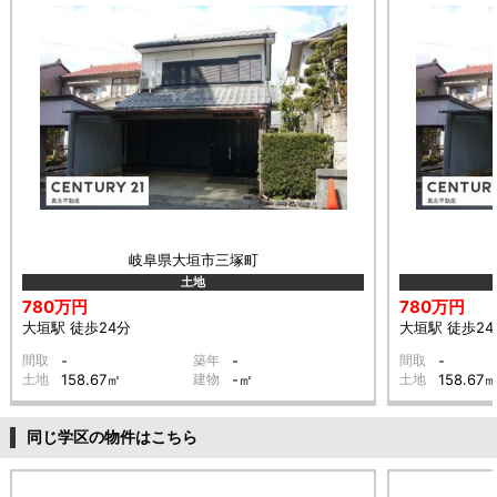
岐阜県大垣市三塚町
土地
780万円
780万円
大垣駅 徒歩24分
大垣駅 徒歩24
間取
-
築年
-
間取
-
土地
158.67㎡
建物
-㎡
土地
158.67
同じ学区の物件はこちら