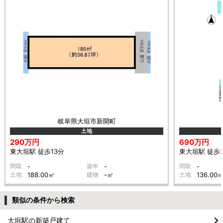
岐阜県大垣市新開町
土地
290万円
690万円
東大垣駅 徒歩13分
東大垣駅 徒歩
間取
-
築年
-
間取
-
土地
188.00㎡
建物
-㎡
土地
136.00
類似の条件から検索
大垣駅の新築戸建て