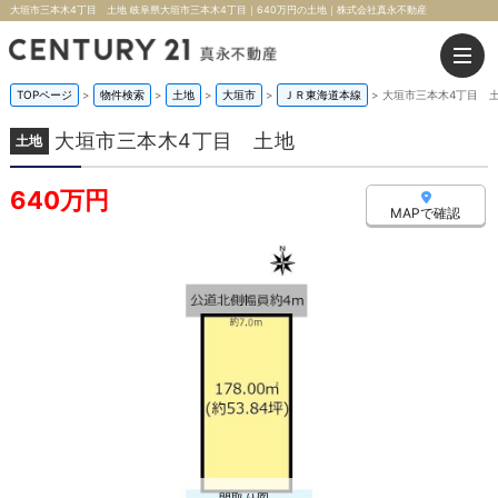
大垣市三本木4丁目 土地 岐阜県大垣市三本木4丁目｜640万円の土地｜株式会社真永不動産
TOPページ
>
物件検索
>
土地
>
大垣市
>
ＪＲ東海道本線
>
大垣市三本木4丁目 
大垣市三本木4丁目 土地
土地
640万円
MAPで確認