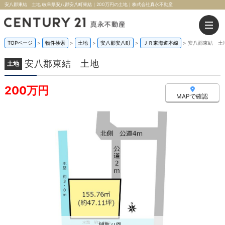
安八郡東結 土地 岐阜県安八郡安八町東結｜200万円の土地｜株式会社真永不動産
TOPページ
>
物件検索
>
土地
>
安八郡安八町
>
ＪＲ東海道本線
>
安八郡東結 土
安八郡東結 土地
土地
200万円
MAPで確認