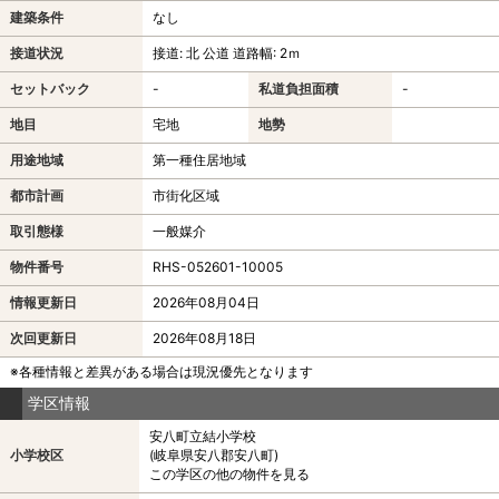
建築条件
なし
接道状況
接道: 北 公道 道路幅: 2ｍ
セットバック
-
私道負担面積
-
地目
宅地
地勢
用途地域
第一種住居地域
都市計画
市街化区域
取引態様
一般媒介
物件番号
RHS-052601-10005
情報更新日
2026年08月04日
次回更新日
2026年08月18日
※各種情報と差異がある場合は現況優先となります
学区情報
安八町立結小学校
小学校区
(岐阜県安八郡安八町)
この学区の他の物件を見る