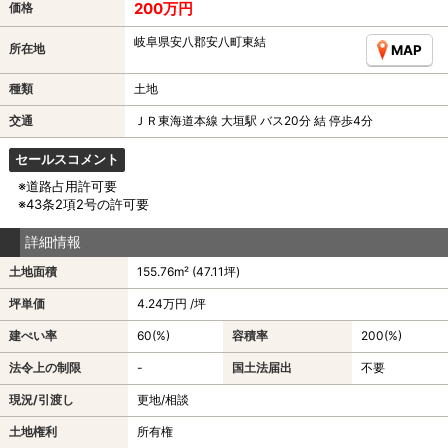
200万円
価格
岐阜県安八郡安八町東結
所在地
MAP
種類
土地
交通
ＪＲ東海道本線 大垣駅 バス20分 結 停歩4分
セールスコメント
※道路占用許可要
※43条2項2号の許可要
詳細情報
土地面積
155.76m² (47.11坪)
坪単価
4.24万円 /坪
建ぺい率
60(%)
容積率
200(%)
法令上の制限
-
国土法届出
不要
現況/引渡し
更地/相談
土地権利
所有権