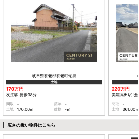
岐阜県養老郡養老町蛇持
土地
170万円
220万円
友江駅 徒歩38分
美濃高田駅 徒
間取
-
築年
-
間取
-
土地
170.00㎡
建物
-㎡
土地
361.00
広さの近い物件はこちら