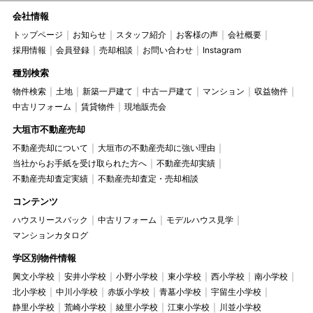
会社情報
トップページ
お知らせ
スタッフ紹介
お客様の声
会社概要
採用情報
会員登録
売却相談
お問い合わせ
Instagram
種別検索
物件検索
土地
新築一戸建て
中古一戸建て
マンション
収益物件
中古リフォーム
賃貸物件
現地販売会
大垣市不動産売却
不動産売却について
大垣市の不動産売却に強い理由
当社からお手紙を受け取られた方へ
不動産売却実績
不動産売却査定実績
不動産売却査定・売却相談
コンテンツ
ハウスリースバック
中古リフォーム
モデルハウス見学
マンションカタログ
学区別物件情報
興文小学校
安井小学校
小野小学校
東小学校
西小学校
南小学校
北小学校
中川小学校
赤坂小学校
青墓小学校
宇留生小学校
静里小学校
荒崎小学校
綾里小学校
江東小学校
川並小学校