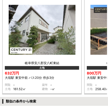
岐阜県安八郡安八町東結
土地
632万円
800万円
大垣駅 東安中前 バス20分 停歩3分
大垣駅 東安中前
間取
-
築年
-
間取
-
土地
161.52㎡
建物
-㎡
土地
258.40
類似の条件から検索