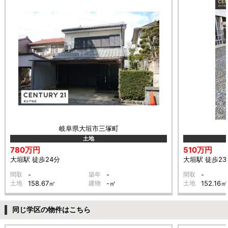
岐阜県大垣市三塚町
土地
780万円
510万円
大垣駅 徒歩24分
大垣駅 徒歩23
間取
-
築年
-
間取
-
土地
158.67㎡
建物
-㎡
土地
152.16㎡
同じ学区の物件はこちら