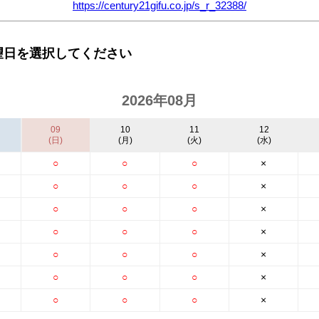
https://century21gifu.co.jp/s_r_32388/
望日を選択してください
2026年08月
09
10
11
12
(日)
(月)
(火)
(水)
○
○
○
×
○
○
○
×
○
○
○
×
○
○
○
×
○
○
○
×
○
○
○
×
○
○
○
×