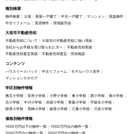
種別検索
物件検索
土地
新築一戸建て
中古一戸建て
マンション
収益物件
中古リフォーム
賃貸物件
現地販売会
大垣市不動産売却
不動産売却について
大垣市の不動産売却に強い理由
当社からお手紙を受け取られた方へ
不動産売却実績
不動産売却査定実績
不動産売却査定・売却相談
コンテンツ
ハウスリースバック
中古リフォーム
モデルハウス見学
マンションカタログ
学区別物件情報
興文小学校
安井小学校
小野小学校
東小学校
西小学校
南小学校
北小学校
中川小学校
赤坂小学校
青墓小学校
宇留生小学校
静里小学校
荒崎小学校
綾里小学校
江東小学校
川並小学校
価格別物件情報
1000万円以下の物件一覧
1000万円台の物件一覧
2000万円台の物件一覧
3000万円台の物件一覧