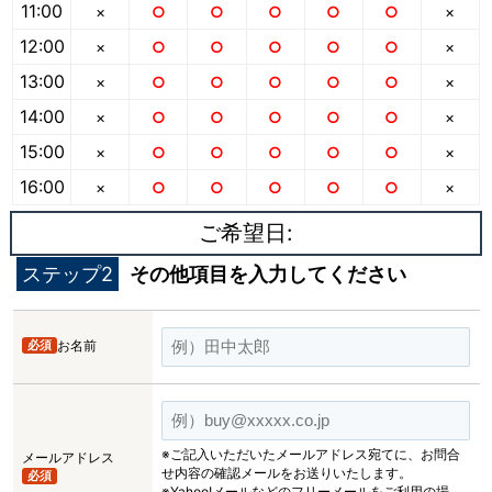
11:00
×
○
○
○
○
○
×
12:00
×
○
○
○
○
○
×
13:00
×
○
○
○
○
○
×
14:00
×
○
○
○
○
○
×
15:00
×
○
○
○
○
○
×
16:00
×
○
○
○
○
○
×
ご希望日:
ステップ2
その他項目を入力してください
必須
お名前
※ご記入いただいたメールアドレス宛てに、お問合
メールアドレス
せ内容の確認メールをお送りいたします。
必須
※Yahoo!メールなどのフリーメールをご利用の場