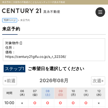
来店予約｜大垣市の不動産のことならセンチュリー21真永不動産
TOPページ
> 来店予約
来店予約
対象物件:
[]
住所：
価格：
https://century21gifu.co.jp/s_r_32336/
ステップ1
ご希望日を選択してください
2026年08月
«前週
次週»
06
07
08
09
10
11
12
時間
(木)
(金)
(土)
(日)
(月)
(火)
(水)
10:00
×
○
○
○
○
○
×