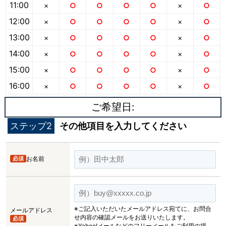
11:00
×
○
○
○
○
×
○
12:00
×
○
○
○
○
×
○
13:00
×
○
○
○
○
×
○
14:00
×
○
○
○
○
×
○
15:00
×
○
○
○
○
×
○
16:00
×
○
○
○
○
×
○
ご希望日:
ステップ2
その他項目を入力してください
必須
お名前
※ご記入いただいたメールアドレス宛てに、お問合
メールアドレス
せ内容の確認メールをお送りいたします。
必須
※Yahoo!メールなどのフリーメールをご利用の場