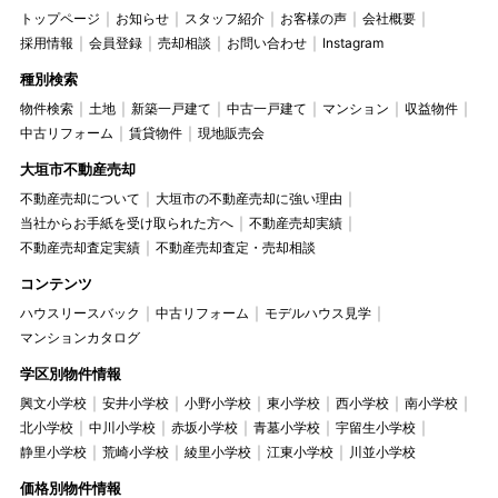
トップページ
お知らせ
スタッフ紹介
お客様の声
会社概要
採用情報
会員登録
売却相談
お問い合わせ
Instagram
種別検索
物件検索
土地
新築一戸建て
中古一戸建て
マンション
収益物件
中古リフォーム
賃貸物件
現地販売会
大垣市不動産売却
不動産売却について
大垣市の不動産売却に強い理由
当社からお手紙を受け取られた方へ
不動産売却実績
不動産売却査定実績
不動産売却査定・売却相談
コンテンツ
ハウスリースバック
中古リフォーム
モデルハウス見学
マンションカタログ
学区別物件情報
興文小学校
安井小学校
小野小学校
東小学校
西小学校
南小学校
北小学校
中川小学校
赤坂小学校
青墓小学校
宇留生小学校
静里小学校
荒崎小学校
綾里小学校
江東小学校
川並小学校
価格別物件情報