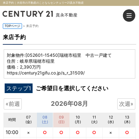
来店予約｜大垣市の不動産のことならセンチュリー21真永不動産
TOPページ
> 来店予約
来店予約
対象物件:
[052601-15450]瑞穂市稲里 中古一戸建て
住所：岐阜県瑞穂市稲里
価格：2,390万円
https://century21gifu.co.jp/s_r_31509/
ステップ1
ご希望日を選択してください
2026年08月
«前週
次週»
07
08
09
10
11
12
13
時間
(金)
(土)
(日)
(月)
(火)
(水)
(木)
10:00
×
○
○
○
○
×
○