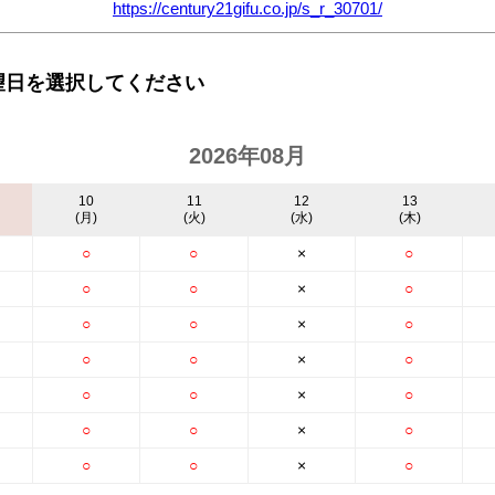
https://century21gifu.co.jp/s_r_30701/
望日を選択してください
2026年08月
10
11
12
13
(月)
(火)
(水)
(木)
○
○
×
○
○
○
×
○
○
○
×
○
○
○
×
○
○
○
×
○
○
○
×
○
○
○
×
○