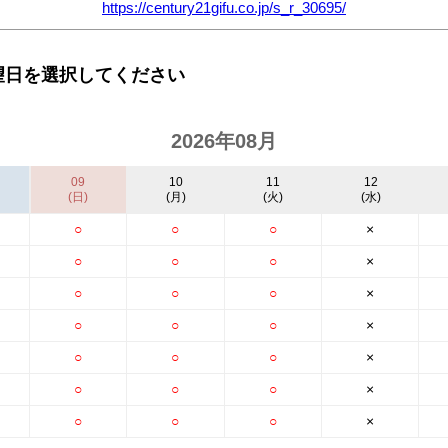
https://century21gifu.co.jp/s_r_30695/
望日を選択してください
2026年08月
09
10
11
12
(日)
(月)
(火)
(水)
○
○
○
×
○
○
○
×
○
○
○
×
○
○
○
×
○
○
○
×
○
○
○
×
○
○
○
×