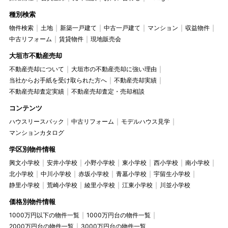
種別検索
物件検索
土地
新築一戸建て
中古一戸建て
マンション
収益物件
中古リフォーム
賃貸物件
現地販売会
大垣市不動産売却
不動産売却について
大垣市の不動産売却に強い理由
当社からお手紙を受け取られた方へ
不動産売却実績
不動産売却査定実績
不動産売却査定・売却相談
コンテンツ
ハウスリースバック
中古リフォーム
モデルハウス見学
マンションカタログ
学区別物件情報
興文小学校
安井小学校
小野小学校
東小学校
西小学校
南小学校
北小学校
中川小学校
赤坂小学校
青墓小学校
宇留生小学校
静里小学校
荒崎小学校
綾里小学校
江東小学校
川並小学校
価格別物件情報
1000万円以下の物件一覧
1000万円台の物件一覧
2000万円台の物件一覧
3000万円台の物件一覧