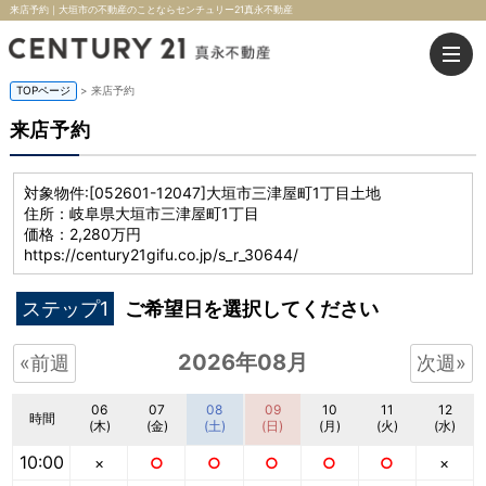
来店予約｜大垣市の不動産のことならセンチュリー21真永不動産
TOPページ
> 来店予約
来店予約
対象物件:
[052601-12047]大垣市三津屋町1丁目土地
住所：岐阜県大垣市三津屋町1丁目
価格：2,280万円
https://century21gifu.co.jp/s_r_30644/
ステップ1
ご希望日を選択してください
2026年08月
«前週
次週»
06
07
08
09
10
11
12
時間
(木)
(金)
(土)
(日)
(月)
(火)
(水)
10:00
×
○
○
○
○
○
×