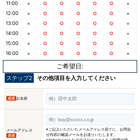
11:00
×
○
○
○
○
○
×
12:00
×
○
○
○
○
○
×
13:00
×
○
○
○
○
○
×
14:00
×
○
○
○
○
○
×
15:00
×
○
○
○
○
○
×
16:00
×
○
○
○
○
○
×
ご希望日:
ステップ2
その他項目を入力してください
必須
お名前
※ご記入いただいたメールアドレス宛てに、お問合
メールアドレス
せ内容の確認メールをお送りいたします。
必須
※Yahoo!メールなどのフリーメールをご利用の場