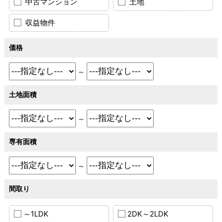
中古マンション
土地
収益物件
価格
～
土地面積
～
専有面積
～
間取り
～1LDK
2DK～2LDK