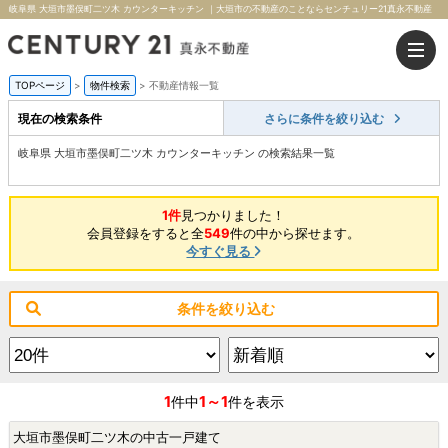
岐阜県 大垣市墨俣町二ツ木 カウンターキッチン ｜大垣市の不動産のことならセンチュリー21真永不動産
TOPページ
>
物件検索
>
不動産情報一覧
現在の検索条件
さらに条件を絞り込む
岐阜県 大垣市墨俣町二ツ木 カウンターキッチン の検索結果一覧
1件
見つかりました！
会員登録をすると全
549
件の中から探せます。
今すぐ見る
条件を絞り込む
1
1～1
件中
件を表示
大垣市墨俣町二ツ木の中古一戸建て