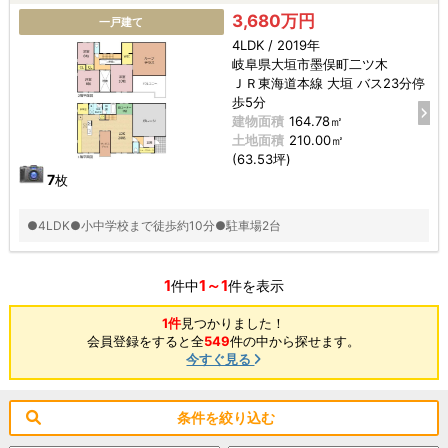
3,680万円
一戸建て
4LDK / 2019年
岐阜県大垣市墨俣町二ツ木
ＪＲ東海道本線 大垣 バス23分停
歩5分
建物面積
164.78㎡
土地面積
210.00㎡
(63.53坪)
7
枚
●4LDK●小中学校まで徒歩約10分●駐車場2台
1
1～1
件中
件を表示
1件
見つかりました！
会員登録をすると全
549
件の中から探せます。
今すぐ見る
条件を絞り込む