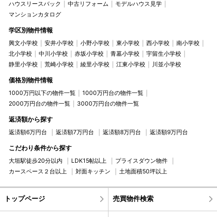
ハウスリースバック
中古リフォーム
モデルハウス見学
マンションカタログ
学区別物件情報
興文小学校
安井小学校
小野小学校
東小学校
西小学校
南小学校
北小学校
中川小学校
赤坂小学校
青墓小学校
宇留生小学校
静里小学校
荒崎小学校
綾里小学校
江東小学校
川並小学校
価格別物件情報
1000万円以下の物件一覧
1000万円台の物件一覧
2000万円台の物件一覧
3000万円台の物件一覧
返済額から探す
返済額6万円台
返済額7万円台
返済額8万円台
返済額9万円台
こだわり条件から探す
大垣駅徒歩20分以内
LDK15帖以上
プライスダウン物件
カースペース２台以上
対面キッチン
土地面積50坪以上
トップページ
売買物件検索