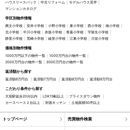
ハウスリースバック
中古リフォーム
モデルハウス見学
マンションカタログ
学区別物件情報
興文小学校
安井小学校
小野小学校
東小学校
西小学校
南小学校
北小学校
中川小学校
赤坂小学校
青墓小学校
宇留生小学校
静里小学校
荒崎小学校
綾里小学校
江東小学校
川並小学校
価格別物件情報
1000万円以下の物件一覧
1000万円台の物件一覧
2000万円台の物件一覧
3000万円台の物件一覧
返済額から探す
返済額6万円台
返済額7万円台
返済額8万円台
返済額9万円台
こだわり条件から探す
大垣駅徒歩20分以内
LDK15帖以上
プライスダウン物件
カースペース２台以上
対面キッチン
土地面積50坪以上
トップページ
売買物件検索