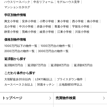
ハウスリースバック
中古リフォーム
モデルハウス見学
マンションカタログ
学区別物件情報
興文小学校
安井小学校
小野小学校
東小学校
西小学校
南小学校
北小学校
中川小学校
赤坂小学校
青墓小学校
宇留生小学校
静里小学校
荒崎小学校
綾里小学校
江東小学校
川並小学校
価格別物件情報
1000万円以下の物件一覧
1000万円台の物件一覧
2000万円台の物件一覧
3000万円台の物件一覧
返済額から探す
返済額6万円台
返済額7万円台
返済額8万円台
返済額9万円台
こだわり条件から探す
大垣駅徒歩20分以内
LDK15帖以上
プライスダウン物件
カースペース２台以上
対面キッチン
土地面積50坪以上
トップページ
売買物件検索