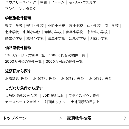
ハウスリースバック
中古リフォーム
モデルハウス見学
マンションカタログ
学区別物件情報
興文小学校
安井小学校
小野小学校
東小学校
西小学校
南小学校
北小学校
中川小学校
赤坂小学校
青墓小学校
宇留生小学校
静里小学校
荒崎小学校
綾里小学校
江東小学校
川並小学校
価格別物件情報
1000万円以下の物件一覧
1000万円台の物件一覧
2000万円台の物件一覧
3000万円台の物件一覧
返済額から探す
返済額6万円台
返済額7万円台
返済額8万円台
返済額9万円台
こだわり条件から探す
大垣駅徒歩20分以内
LDK15帖以上
プライスダウン物件
カースペース２台以上
対面キッチン
土地面積50坪以上
トップページ
売買物件検索