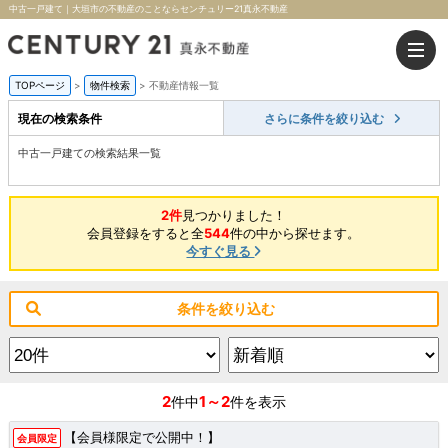
中古一戸建て｜大垣市の不動産のことならセンチュリー21真永不動産
TOPページ
>
物件検索
>
不動産情報一覧
現在の検索条件
さらに条件を絞り込む
中古一戸建ての検索結果一覧
2件
見つかりました！
会員登録をすると全
544
件の中から探せます。
今すぐ見る
条件を絞り込む
2
1～2
件中
件を表示
【会員様限定で公開中！】
会員限定