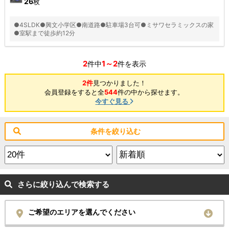
26
枚
●4SLDK●興文小学区●南道路●駐車場3台可●ミサワセラミックスの家
●室駅まで徒歩約12分
2
1～2
件中
件を表示
2件
見つかりました！
会員登録をすると全
544
件の中から探せます。
今すぐ見る
条件を絞り込む
さらに絞り込んで検索する
ご希望のエリアを選んでください