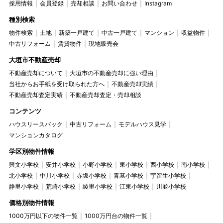
採用情報
会員登録
売却相談
お問い合わせ
Instagram
種別検索
物件検索
土地
新築一戸建て
中古一戸建て
マンション
収益物件
中古リフォーム
賃貸物件
現地販売会
大垣市不動産売却
不動産売却について
大垣市の不動産売却に強い理由
当社からお手紙を受け取られた方へ
不動産売却実績
不動産売却査定実績
不動産売却査定・売却相談
コンテンツ
ハウスリースバック
中古リフォーム
モデルハウス見学
マンションカタログ
学区別物件情報
興文小学校
安井小学校
小野小学校
東小学校
西小学校
南小学校
北小学校
中川小学校
赤坂小学校
青墓小学校
宇留生小学校
静里小学校
荒崎小学校
綾里小学校
江東小学校
川並小学校
価格別物件情報
1000万円以下の物件一覧
1000万円台の物件一覧