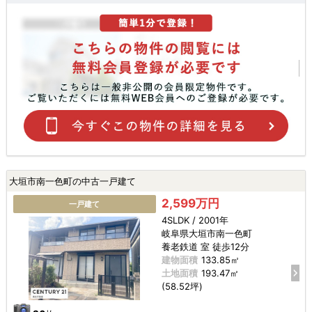
大垣市南一色町の中古一戸建て
2,599万円
一戸建て
4SLDK / 2001年
岐阜県大垣市南一色町
養老鉄道 室 徒歩12分
建物面積
133.85㎡
土地面積
193.47㎡
(58.52坪)