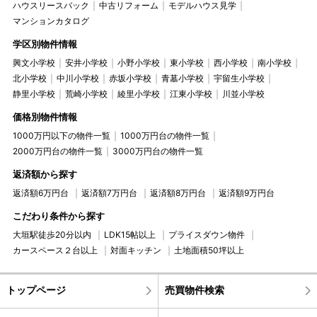
ハウスリースバック
中古リフォーム
モデルハウス見学
マンションカタログ
学区別物件情報
興文小学校
安井小学校
小野小学校
東小学校
西小学校
南小学校
北小学校
中川小学校
赤坂小学校
青墓小学校
宇留生小学校
静里小学校
荒崎小学校
綾里小学校
江東小学校
川並小学校
価格別物件情報
1000万円以下の物件一覧
1000万円台の物件一覧
2000万円台の物件一覧
3000万円台の物件一覧
返済額から探す
返済額6万円台
返済額7万円台
返済額8万円台
返済額9万円台
こだわり条件から探す
大垣駅徒歩20分以内
LDK15帖以上
プライスダウン物件
カースペース２台以上
対面キッチン
土地面積50坪以上
トップページ
売買物件検索