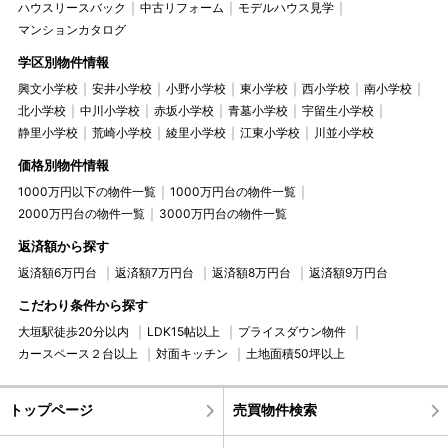
ハウスリースバック
中古リフォーム
モデルハウス見学
マンションカタログ
学区別物件情報
興文小学校
安井小学校
小野小学校
東小学校
西小学校
南小学校
北小学校
中川小学校
赤坂小学校
青墓小学校
宇留生小学校
静里小学校
荒崎小学校
綾里小学校
江東小学校
川並小学校
価格別物件情報
1000万円以下の物件一覧
1000万円台の物件一覧
2000万円台の物件一覧
3000万円台の物件一覧
返済額から探す
返済額6万円台
返済額7万円台
返済額8万円台
返済額9万円台
こだわり条件から探す
大垣駅徒歩20分以内
LDK15帖以上
プライスダウン物件
カースペース２台以上
対面キッチン
土地面積50坪以上
トップページ
売買物件検索