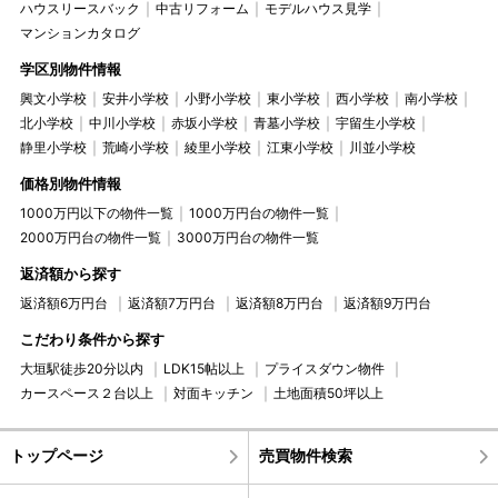
ハウスリースバック
中古リフォーム
モデルハウス見学
マンションカタログ
学区別物件情報
興文小学校
安井小学校
小野小学校
東小学校
西小学校
南小学校
北小学校
中川小学校
赤坂小学校
青墓小学校
宇留生小学校
静里小学校
荒崎小学校
綾里小学校
江東小学校
川並小学校
価格別物件情報
1000万円以下の物件一覧
1000万円台の物件一覧
2000万円台の物件一覧
3000万円台の物件一覧
返済額から探す
返済額6万円台
返済額7万円台
返済額8万円台
返済額9万円台
こだわり条件から探す
大垣駅徒歩20分以内
LDK15帖以上
プライスダウン物件
カースペース２台以上
対面キッチン
土地面積50坪以上
トップページ
売買物件検索