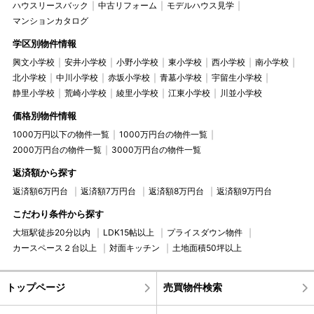
ハウスリースバック
中古リフォーム
モデルハウス見学
マンションカタログ
学区別物件情報
興文小学校
安井小学校
小野小学校
東小学校
西小学校
南小学校
北小学校
中川小学校
赤坂小学校
青墓小学校
宇留生小学校
静里小学校
荒崎小学校
綾里小学校
江東小学校
川並小学校
価格別物件情報
1000万円以下の物件一覧
1000万円台の物件一覧
2000万円台の物件一覧
3000万円台の物件一覧
返済額から探す
返済額6万円台
返済額7万円台
返済額8万円台
返済額9万円台
こだわり条件から探す
大垣駅徒歩20分以内
LDK15帖以上
プライスダウン物件
カースペース２台以上
対面キッチン
土地面積50坪以上
トップページ
売買物件検索