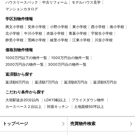
ハウスリースバック
中古リフォーム
モデルハウス見学
マンションカタログ
学区別物件情報
興文小学校
安井小学校
小野小学校
東小学校
西小学校
南小学校
北小学校
中川小学校
赤坂小学校
青墓小学校
宇留生小学校
静里小学校
荒崎小学校
綾里小学校
江東小学校
川並小学校
価格別物件情報
1000万円以下の物件一覧
1000万円台の物件一覧
2000万円台の物件一覧
3000万円台の物件一覧
返済額から探す
返済額6万円台
返済額7万円台
返済額8万円台
返済額9万円台
こだわり条件から探す
大垣駅徒歩20分以内
LDK15帖以上
プライスダウン物件
カースペース２台以上
対面キッチン
土地面積50坪以上
トップページ
売買物件検索