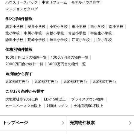
ハウスリースバック
中古リフォーム
モデルハウス見学
マンションカタログ
学区別物件情報
興文小学校
安井小学校
小野小学校
東小学校
西小学校
南小学校
北小学校
中川小学校
赤坂小学校
青墓小学校
宇留生小学校
静里小学校
荒崎小学校
綾里小学校
江東小学校
川並小学校
価格別物件情報
1000万円以下の物件一覧
1000万円台の物件一覧
2000万円台の物件一覧
3000万円台の物件一覧
返済額から探す
返済額6万円台
返済額7万円台
返済額8万円台
返済額9万円台
こだわり条件から探す
大垣駅徒歩20分以内
LDK15帖以上
プライスダウン物件
カースペース２台以上
対面キッチン
土地面積50坪以上
トップページ
売買物件検索