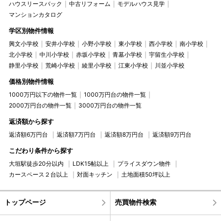
ハウスリースバック
中古リフォーム
モデルハウス見学
マンションカタログ
学区別物件情報
興文小学校
安井小学校
小野小学校
東小学校
西小学校
南小学校
北小学校
中川小学校
赤坂小学校
青墓小学校
宇留生小学校
静里小学校
荒崎小学校
綾里小学校
江東小学校
川並小学校
価格別物件情報
1000万円以下の物件一覧
1000万円台の物件一覧
2000万円台の物件一覧
3000万円台の物件一覧
返済額から探す
返済額6万円台
返済額7万円台
返済額8万円台
返済額9万円台
こだわり条件から探す
大垣駅徒歩20分以内
LDK15帖以上
プライスダウン物件
カースペース２台以上
対面キッチン
土地面積50坪以上
トップページ
売買物件検索