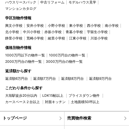
ハウスリースバック
中古リフォーム
モデルハウス見学
マンションカタログ
学区別物件情報
興文小学校
安井小学校
小野小学校
東小学校
西小学校
南小学校
北小学校
中川小学校
赤坂小学校
青墓小学校
宇留生小学校
静里小学校
荒崎小学校
綾里小学校
江東小学校
川並小学校
価格別物件情報
1000万円以下の物件一覧
1000万円台の物件一覧
2000万円台の物件一覧
3000万円台の物件一覧
返済額から探す
返済額6万円台
返済額7万円台
返済額8万円台
返済額9万円台
こだわり条件から探す
大垣駅徒歩20分以内
LDK15帖以上
プライスダウン物件
カースペース２台以上
対面キッチン
土地面積50坪以上
トップページ
売買物件検索