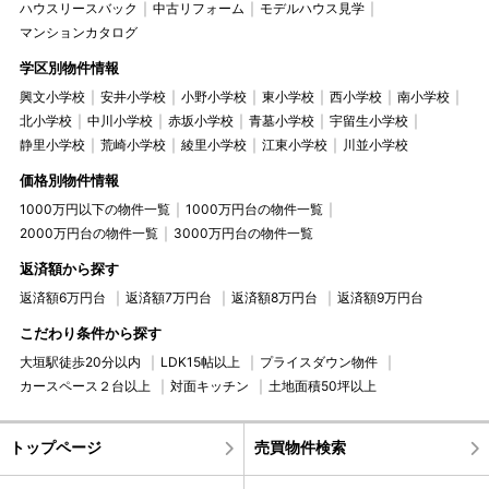
ハウスリースバック
中古リフォーム
モデルハウス見学
マンションカタログ
学区別物件情報
興文小学校
安井小学校
小野小学校
東小学校
西小学校
南小学校
北小学校
中川小学校
赤坂小学校
青墓小学校
宇留生小学校
静里小学校
荒崎小学校
綾里小学校
江東小学校
川並小学校
価格別物件情報
1000万円以下の物件一覧
1000万円台の物件一覧
2000万円台の物件一覧
3000万円台の物件一覧
返済額から探す
返済額6万円台
返済額7万円台
返済額8万円台
返済額9万円台
こだわり条件から探す
大垣駅徒歩20分以内
LDK15帖以上
プライスダウン物件
カースペース２台以上
対面キッチン
土地面積50坪以上
トップページ
売買物件検索