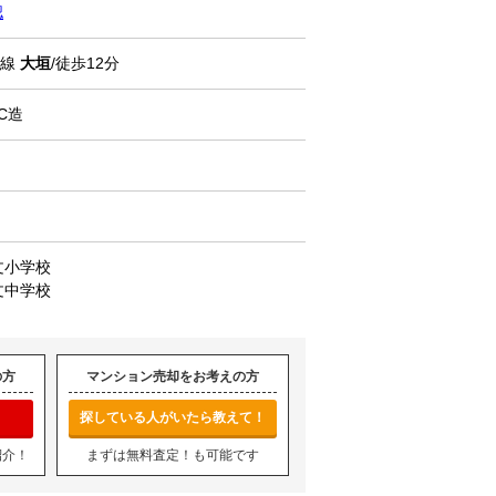
認
本線
大垣
/徒歩12分
C造
文小学校
文中学校
の方
マンション売却をお考えの方
探している人がいたら教えて！
紹介！
まずは無料査定！も可能です