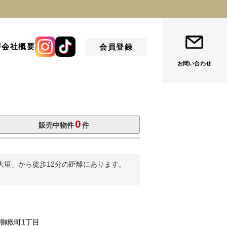
お気に入り
来店予約
検索履歴
ログイン
声
会社概要
会員登録
お問い合わせ
0
販売中物件
件
大垣」から徒歩12分の距離にあります。
市御殿町1丁目