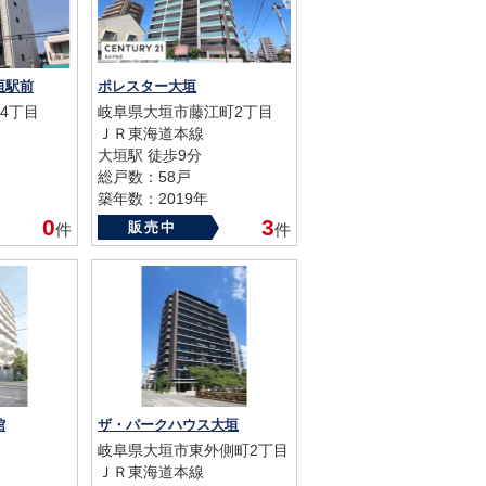
垣駅前
ポレスター大垣
4丁目
岐阜県大垣市藤江町2丁目
ＪＲ東海道本線
大垣駅 徒歩9分
総戸数：58戸
築年数：2019年
0
3
販売中
件
件
館
ザ・パークハウス大垣
岐阜県大垣市東外側町2丁目
ＪＲ東海道本線