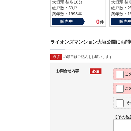
大垣駅 徒歩10分
大垣駅 徒
総戸数：59戸
総戸数：2
築年数：1998年
築年数：19
0
販売中
販売
件
ライオンズマンション大垣公園にお問
必須
の項目はご記入をお願いします
お問合せ内容
必須
こ
こ
そ
【その他