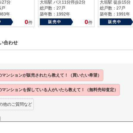
歩27分
大垣駅 バス11分停歩2分
大垣駅 徒歩15分
5戸
総戸数：27戸
総戸数：27戸
83年
築年数：1992年
築年数：1991年
0
0
中
販売中
販売中
件
件
い合わせ
のマンションが販売されたら教えて！（買いたい希望）
のマンションを探している人がいたら教えて！（無料売却査定）
の他のご質問など
】