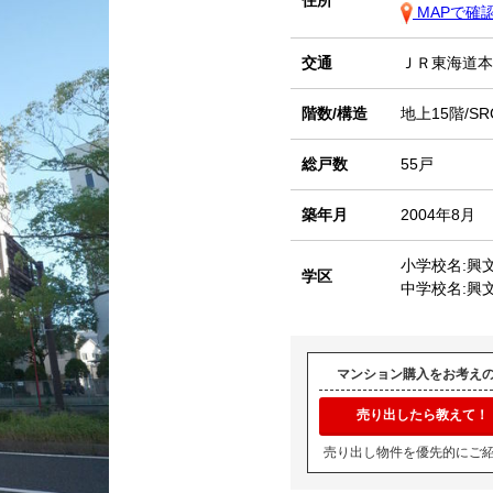
住所
MAPで確
交通
ＪＲ東海道
階数/構造
地上15階/SR
総戸数
55戸
築年月
2004年8月
小学校名:興
学区
中学校名:興
マンション購入をお考え
売り出したら教えて！
売り出し物件を優先的にご