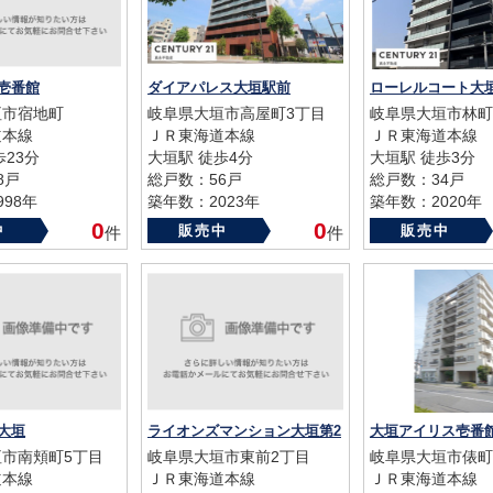
壱番館
ダイアパレス大垣駅前
ローレルコート大
垣市宿地町
岐阜県大垣市高屋町3丁目
岐阜県大垣市林町
道本線
ＪＲ東海道本線
ＪＲ東海道本線
歩23分
大垣駅 徒歩4分
大垣駅 徒歩3分
8戸
総戸数：56戸
総戸数：34戸
98年
築年数：2023年
築年数：2020年
0
0
中
販売中
販売中
件
件
大垣
ライオンズマンション大垣第2
大垣アイリス壱番
市南頬町5丁目
岐阜県大垣市東前2丁目
岐阜県大垣市俵町
道本線
ＪＲ東海道本線
ＪＲ東海道本線