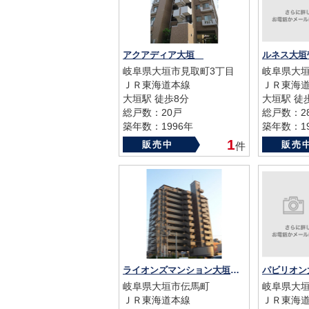
アクアディア大垣
ルネス大垣
岐阜県大垣市見取町3丁目
岐阜県大
ＪＲ東海道本線
ＪＲ東海
大垣駅 徒歩8分
大垣駅 徒
総戸数：20戸
総戸数：2
築年数：1996年
築年数：19
1
販売中
販売
件
ライオンズマンション大垣伝馬町
パビリオン
岐阜県大垣市伝馬町
岐阜県大垣
ＪＲ東海道本線
ＪＲ東海