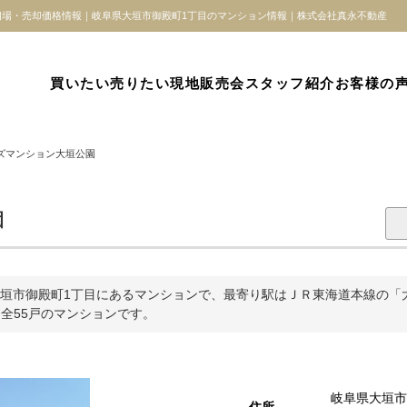
物件検索
場・売却価格情報｜岐阜県大垣市御殿町1丁目のマンション情報｜株式会社真永不動産
買いたい
売りたい
現地販売会
スタッフ紹介
お客様の
ズマンション大垣公園
園
垣市御殿町1丁目にあるマンションで、最寄り駅はＪＲ東海道本線の「
れた全55戸のマンションです。
岐阜県大垣