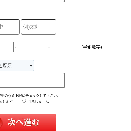
-
-
(半角数字)
確認のうえ下記にチェックして下さい。
意します
同意しません