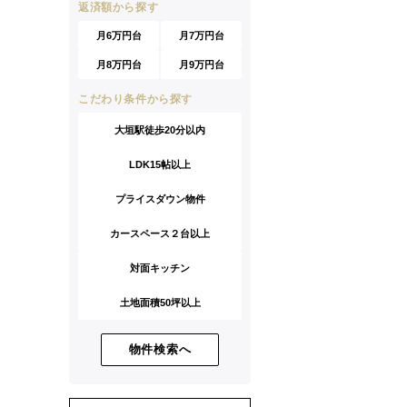
返済額から探す
月6万円台
月7万円台
月8万円台
月9万円台
こだわり条件から探す
大垣駅徒歩20分以内
LDK15帖以上
プライスダウン物件
カースペース２台以上
対面キッチン
土地面積50坪以上
物件検索へ