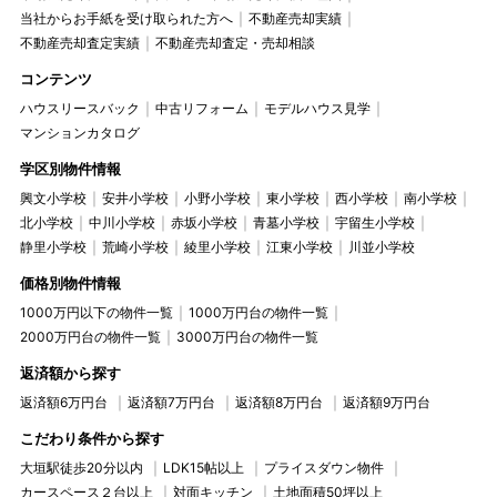
当社からお手紙を受け取られた方へ
不動産売却実績
不動産売却査定実績
不動産売却査定・売却相談
コンテンツ
ハウスリースバック
中古リフォーム
モデルハウス見学
マンションカタログ
学区別物件情報
興文小学校
安井小学校
小野小学校
東小学校
西小学校
南小学校
北小学校
中川小学校
赤坂小学校
青墓小学校
宇留生小学校
静里小学校
荒崎小学校
綾里小学校
江東小学校
川並小学校
価格別物件情報
1000万円以下の物件一覧
1000万円台の物件一覧
2000万円台の物件一覧
3000万円台の物件一覧
返済額から探す
返済額6万円台
返済額7万円台
返済額8万円台
返済額9万円台
こだわり条件から探す
大垣駅徒歩20分以内
LDK15帖以上
プライスダウン物件
カースペース２台以上
対面キッチン
土地面積50坪以上